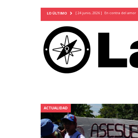
[ 24 junio, 2026 ]
En contra del amor
LO ÚLTIMO
[ 9 mayo, 2026 ]
Cartas para que vuel
TERRITORIO
[ 21 febrero, 2026 ]
Cuando la preven
INVESTIGACIONES
[ 31 julio, 2026 ]
Estudiantes conmemor
autoritarismo del presente
ACTUA
[ 28 julio, 2026 ]
Piden mantener la li
excepción y de discriminación LGBTI
[ 28 julio, 2026 ]
ARENA y FMLN apuest
ACTUALIDAD
ACTUALIDAD
[ 24 julio, 2026 ]
A María Hildaura le f