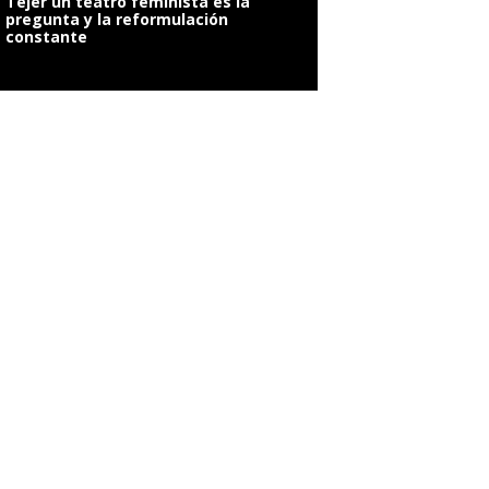
Tejer un teatro feminista es la
pregunta y la reformulación
constante