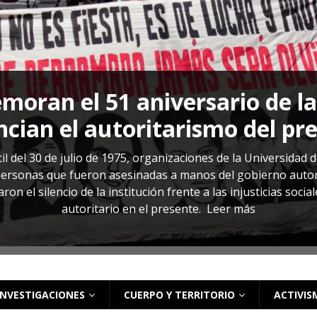
s: cómo entender el VIH en El Salvador
ACTUALIDAD
oran el 51 aniversario de l
cian el autoritarismo del pr
il del 30 de julio de 1975, organizaciones de la Universidad 
rsonas que fueron asesinadas a manos del gobierno autoritar
on el silencio de la institución frente a las injusticias soci
autoritario en el presente.
Leer más
INVESTIGACIONES
CUERPO Y TERRITORIO
ACTIVIS