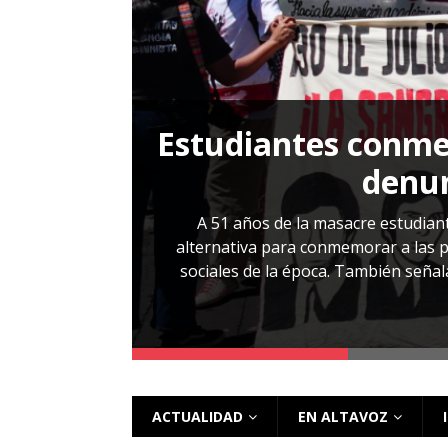
[ 28 julio, 2026 ]
Más allá de los caso
Estudiantes conmem
, Cabañas. No
denun
esentarlo.
A 51 años de la masacre estudiant
alternativa para conmemorar a las pe
sociales de la época. También señalar
 más
ACTUALIDAD
EN ALTAVOZ