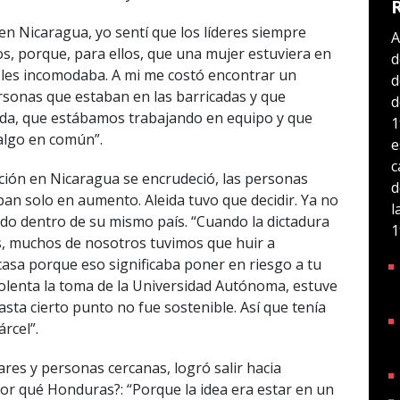
n Nicaragua, yo sentí que los líderes siempre
A
s, porque, para ellos, que una mujer estuviera en
d
 les incomodaba. A mi me costó encontrar un
d
rsonas que estaban en las barricadas y que
d
nada, que estábamos trabajando en equipo y que
1
lgo en común”.
e
c
uación en Nicaragua se encrudeció, las personas
d
iban solo en aumento. Aleida tuvo que decidir. Ya no
l
ado dentro de su mismo país. “Cuando la dictadura
1
os, muchos de nosotros tuvimos que huir a
 casa porque eso significaba poner en riesgo a tu
iolenta la toma de la Universidad Autónoma, estuve
sta cierto punto no fue sostenible. Así que tenía
árcel”.
ares y personas cercanas, logró salir hacia
or qué Honduras?: “Porque la idea era estar en un