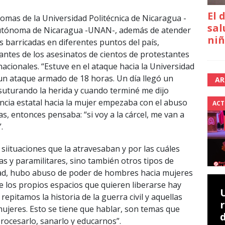
El 
tomas de la Universidad Politécnica de Nicaragua -
sal
 Autónoma de Nicaragua -UNAN-, además de atender
niñ
s barricadas en diferentes puntos del país,
antes de los asesinatos de cientos de protestantes
cionales. “Estuve en el ataque hacia la Universidad
 ataque armado de 18 horas. Un día llegó un
AR
 suturando la herida y cuando terminé me dijo
encia estatal hacia la mujer empezaba con el abuso
ACT
as, entonces pensaba: “si voy a la cárcel, me van a
.
siituaciones que la atravesaban y por las cuáles
ías y paramilitares, sino también otros tipos de
idad, hubo abuso de poder de hombres hacia mujeres
los propios espacios que quieren liberarse hay
repitamos la historia de la guerra civil y aquellas
mujeres. Esto se tiene que hablar, son temas que
procesarlo, sanarlo y educarnos”.