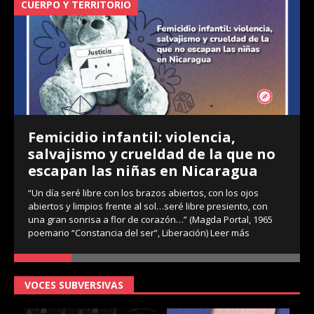
CUERPO Y TERRITORIO
V
Femicidio infantil: violencia,
salvajismo y crueldad de la que no
escapan las niñas en Nicaragua
“Un día seré libre con los brazos abiertos, con los ojos
abiertos y limpios frente al sol…seré libre presiento, con
una gran sonrisa a flor de corazón…” (Magda Portal, 1965
poemario “Constancia del ser”, Liberación)
Leer más
VOCES SUBVERSIVAS