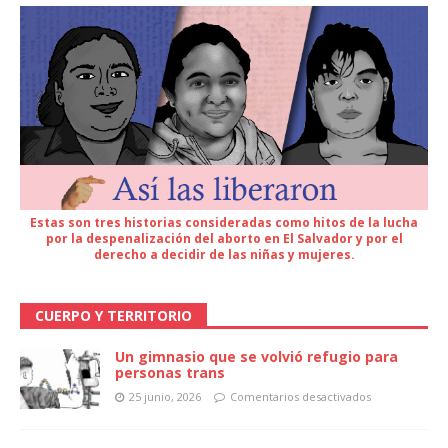
Estas son tres historias consideradas como hitos de la lucha
por la despenalización del aborto en El Salvador y por el
derecho a decidir de las niñas y mujeres.
CUERPO Y TERRITORIO
Un gimnasio que se volvió refugio para
personas trans
25 junio, 2026
Comentarios desactivados