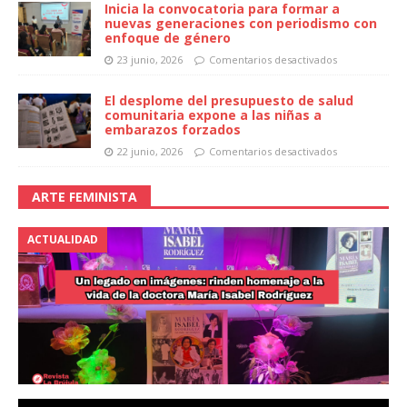
Inicia la convocatoria para formar a
nuevas generaciones con periodismo con
enfoque de género
23 junio, 2026
Comentarios desactivados
El desplome del presupuesto de salud
comunitaria expone a las niñas a
embarazos forzados
22 junio, 2026
Comentarios desactivados
ARTE FEMINISTA
ACTUALIDAD