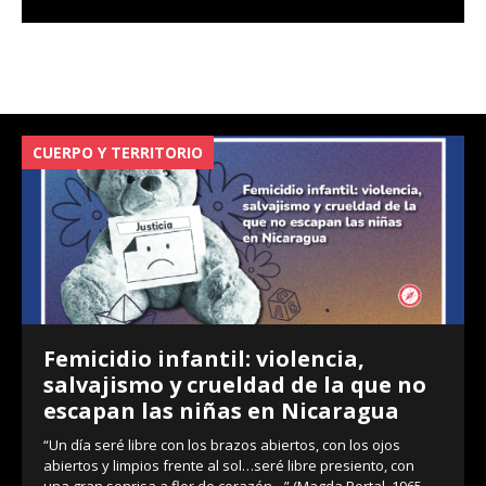
CUERPO Y TERRITORIO
V
Femicidio infantil: violencia,
salvajismo y crueldad de la que no
escapan las niñas en Nicaragua
“Un día seré libre con los brazos abiertos, con los ojos
abiertos y limpios frente al sol…seré libre presiento, con
una gran sonrisa a flor de corazón…” (Magda Portal, 1965