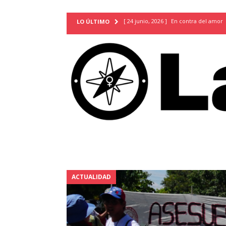
[ 24 junio, 2026 ]
En contra del amor
LO ÚLTIMO
[ 9 mayo, 2026 ]
Cartas para que vuel
TERRITORIO
[ 21 febrero, 2026 ]
Cuando la preven
INVESTIGACIONES
[ 31 julio, 2026 ]
Estudiantes conmemor
autoritarismo del presente
ACTUA
[ 28 julio, 2026 ]
Piden mantener la li
excepción y de discriminación LGBTI
[ 28 julio, 2026 ]
ARENA y FMLN apuest
ACTUALIDAD
ACTUALIDAD
[ 24 julio, 2026 ]
A María Hildaura le f