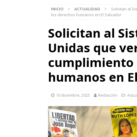
INICIO
ACTUALIDAD
Solicitan al 
los derechos humanos en El Salvador
Solicitan al S
Unidas que ver
cumplimiento 
humanos en El
10 diciembre, 2025
Redacción
Actua