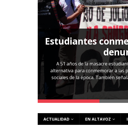
[ 28 julio, 2026 ]
Más allá de los caso
Estudiantes conmem
, Cabañas. No
denun
esentarlo.
A 51 años de la masacre estudiant
alternativa para conmemorar a las pe
sociales de la época. También señalar
 más
ACTUALIDAD
EN ALTAVOZ