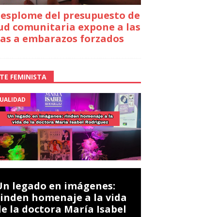
desplome del presupuesto de
ud comunitaria expone a las
as a embarazos forzados
TE FEMINISTA
UALIDAD
Un legado en imágenes:
rinden homenaje a la vida
de la doctora María Isabel