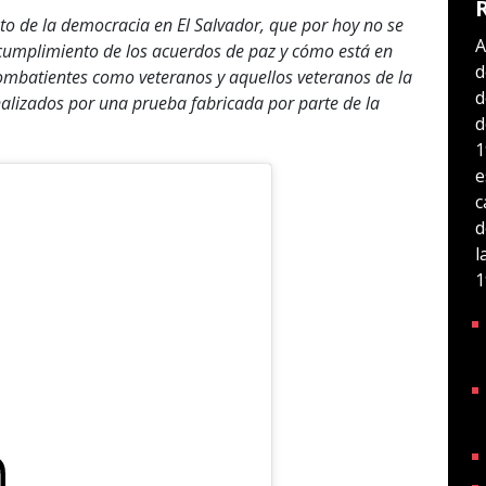
to de la democracia en El Salvador, que por hoy no se
A
l cumplimiento de los acuerdos de paz y cómo está en
d
ombatientes como veteranos y aquellos veteranos de la
d
lizados por una prueba fabricada por parte de la
d
1
e
c
d
l
1