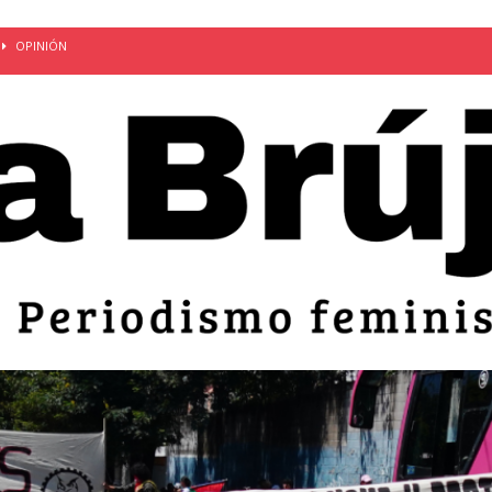
OPINIÓN
van: día de la madre bajo el régimen de excepción
CUERPO Y
ción de embarazos en niñas y adolescentes desaparece del territorio
an el 51 aniversario de la masacre de 1975 y denuncian el
LIDAD
bertad provisional de Sandra Leticia Hernández: víctima del régimen de
ACTUALIDAD
an por mujeres en sus fórmulas presidenciales para 2027
alló el Estado
OPINIÓN