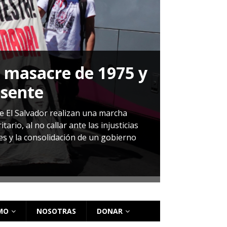
a masacre de 1975 y
P
esente
Herná
de El Salvador realizan una marcha
io, al no callar ante las injusticias
ales y la consolidación de un gobierno
Sandra Leti
audiencia d
régimen de 
MO
NOSOTRAS
DONAR