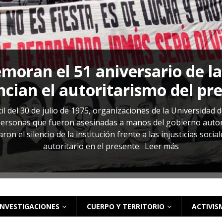
s: cómo entender el VIH en El Salvador
ACTUALIDAD
oran el 51 aniversario de l
cian el autoritarismo del pr
il del 30 de julio de 1975, organizaciones de la Universidad 
rsonas que fueron asesinadas a manos del gobierno autoritar
on el silencio de la institución frente a las injusticias soci
autoritario en el presente.
Leer más
INVESTIGACIONES
CUERPO Y TERRITORIO
ACTIVIS