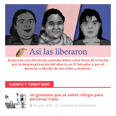
Estas son tres historias consideradas como hitos de la lucha
por la despenalización del aborto en El Salvador y por el
derecho a decidir de las niñas y mujeres.
CUERPO Y TERRITORIO
Un gimnasio que se volvió refugio para
personas trans
25 junio, 2026
Comentarios desactivados