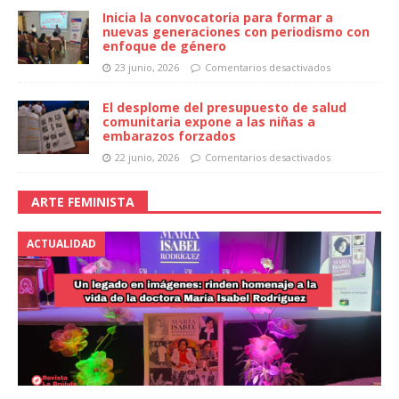
Inicia la convocatoria para formar a
nuevas generaciones con periodismo con
enfoque de género
23 junio, 2026
Comentarios desactivados
El desplome del presupuesto de salud
comunitaria expone a las niñas a
embarazos forzados
22 junio, 2026
Comentarios desactivados
ARTE FEMINISTA
ACTUALIDAD