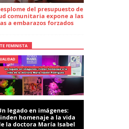
desplome del presupuesto de
ud comunitaria expone a las
as a embarazos forzados
TE FEMINISTA
UALIDAD
Un legado en imágenes:
rinden homenaje a la vida
de la doctora María Isabel