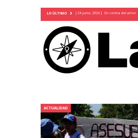
[ 24 junio, 2026 ]
En contra del amor
LO ÚLTIMO
[ 9 mayo, 2026 ]
Cartas para que vuel
TERRITORIO
[ 21 febrero, 2026 ]
Cuando la preven
INVESTIGACIONES
[ 31 julio, 2026 ]
Estudiantes conmemor
autoritarismo del presente
ACTUA
[ 28 julio, 2026 ]
Piden mantener la li
excepción y de discriminación LGBTI
[ 28 julio, 2026 ]
ARENA y FMLN apuest
ACTUALIDAD
ACTUALIDAD
[ 24 julio, 2026 ]
A María Hildaura le f