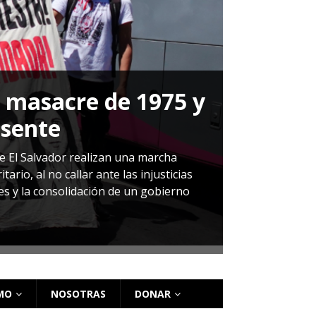
a masacre de 1975 y
P
esente
Herná
de El Salvador realizan una marcha
io, al no callar ante las injusticias
ales y la consolidación de un gobierno
Sandra Leti
audiencia d
régimen de 
MO
NOSOTRAS
DONAR