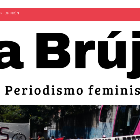
OPINIÓN
van: día de la madre bajo el régimen de excepción
CUERPO Y
ción de embarazos en niñas y adolescentes desaparece del territorio
an el 51 aniversario de la masacre de 1975 y denuncian el
LIDAD
bertad provisional de Sandra Leticia Hernández: víctima del régimen de
ACTUALIDAD
an por mujeres en sus fórmulas presidenciales para 2027
alló el Estado
OPINIÓN