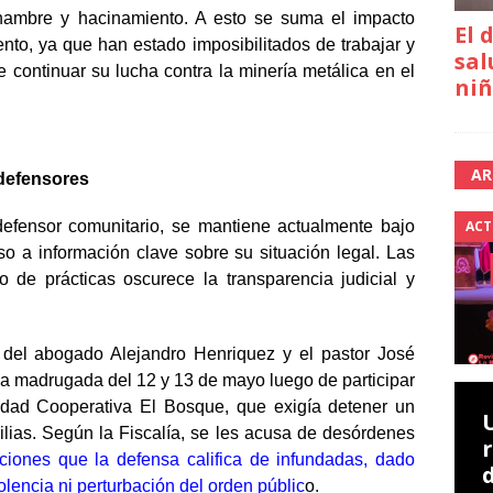
, hambre y hacinamiento. A esto se suma el impacto
El 
to, ya que han estado imposibilitados de trabajar y
sal
e continuar su lucha contra la minería metálica en el
niñ
AR
 defensores
ACT
defensor comunitario, se mantiene actualmente bajo
eso a información clave sobre su situación legal. Las
o de prácticas oscurece la transparencia judicial y
 del abogado Alejandro Henriquez y el pastor José
 la madrugada del 12 y 13 de mayo
luego de participar
idad Cooperativa El Bosque, que exigía detener un
lias. Según la Fiscalía, se les acusa de desórdenes
ciones que la defensa califica de infundadas, dado
olencia ni perturbación del orden públic
o
.