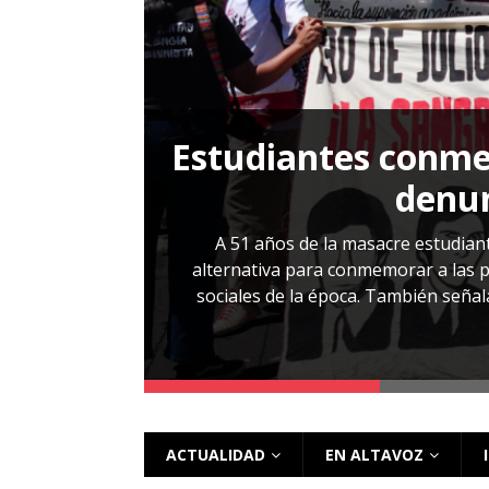
[ 28 julio, 2026 ]
Más allá de los caso
Estudiantes conmem
, Cabañas. No
denun
esentarlo.
A 51 años de la masacre estudiant
alternativa para conmemorar a las pe
sociales de la época. También señalar
 más
ACTUALIDAD
EN ALTAVOZ