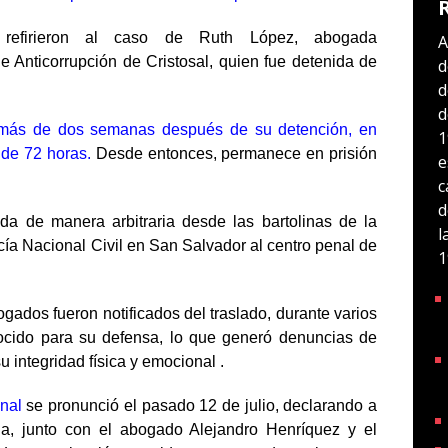
 refirieron al caso de Ruth López, abogada
A
de Anticorrupción de Cristosal, quien fue detenida de
d
d
d
 más de dos semanas después de su detención, en
1
 de 72 horas.
Desde entonces, permanece en prisión
e
c
d
ada de manera arbitraria desde las bartolinas de la
l
icía Nacional Civil en San Salvador al centro penal de
1
ogados fueron notificados del traslado, durante varios
ocido para su defensa, lo que generó denuncias de
 integridad física y emocional .
onal
se pronunció el pasado 12 de julio, declarando a
, junto con el abogado Alejandro Henríquez y el