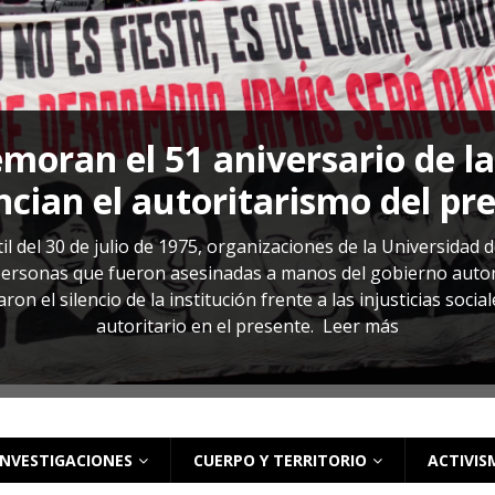
s: cómo entender el VIH en El Salvador
ACTUALIDAD
oran el 51 aniversario de l
cian el autoritarismo del pr
il del 30 de julio de 1975, organizaciones de la Universidad 
rsonas que fueron asesinadas a manos del gobierno autoritar
on el silencio de la institución frente a las injusticias soci
autoritario en el presente.
Leer más
INVESTIGACIONES
CUERPO Y TERRITORIO
ACTIVIS