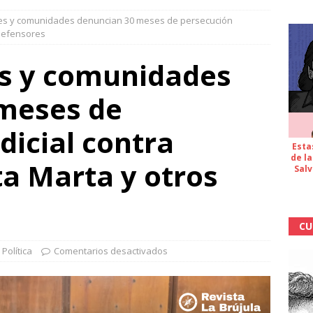
es y comunidades denuncian 30 meses de persecución
 defensores
s y comunidades
meses de
dicial contra
Esta
de la
ta Marta y otros
Salv
CU
,
Política
Comentarios desactivados