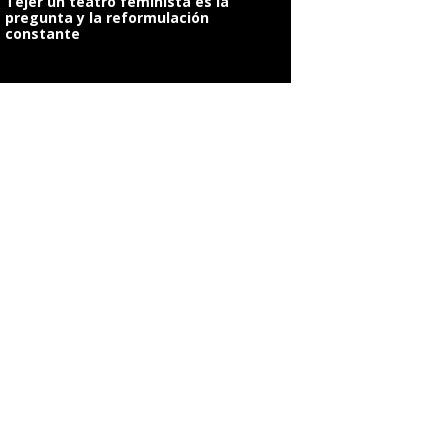
Tejer un teatro feminista es la
pregunta y la reformulación
constante