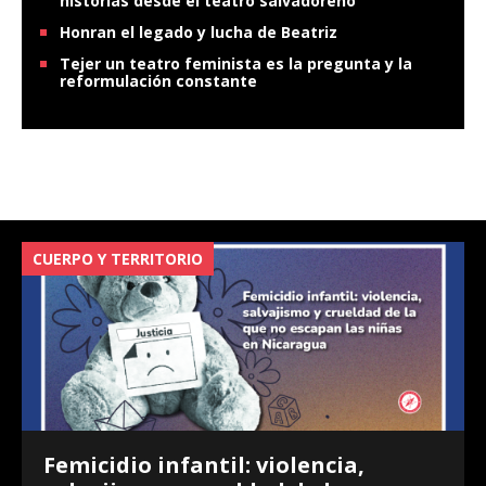
historias desde el teatro salvadoreño
Honran el legado y lucha de Beatriz
Tejer un teatro feminista es la pregunta y la
reformulación constante
CUERPO Y TERRITORIO
V
Femicidio infantil: violencia,