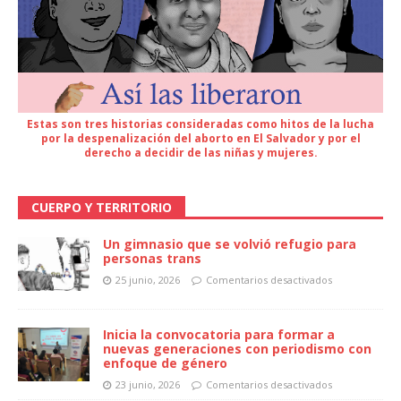
Estas son tres historias consideradas como hitos de la lucha
por la despenalización del aborto en El Salvador y por el
derecho a decidir de las niñas y mujeres.
CUERPO Y TERRITORIO
Un gimnasio que se volvió refugio para
personas trans
25 junio, 2026
Comentarios desactivados
Inicia la convocatoria para formar a
nuevas generaciones con periodismo con
enfoque de género
23 junio, 2026
Comentarios desactivados