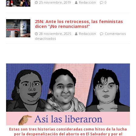
25 noviembre, 2019
Redacción
0
25N: Ante los retrocesos, las feministas
dicen “¡No renunciamos!”
28 noviembre, 2025
Redacción
Comentarios
desactivados
Estas son tres historias consideradas como hitos de la lucha
por la despenalización del aborto en El Salvador y por el