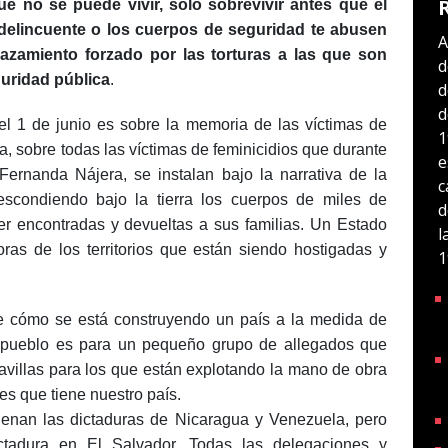
ue no se puede vivir, solo sobrevivir antes que el
elincuente o los cuerpos de seguridad te abusen
A
azamiento forzado por las torturas a las que son
d
uridad pública
.
d
d
 el 1 de junio es sobre la memoria de las víctimas de
1
, sobre todas las víctimas de feminicidios que durante
e
ernanda Nájera, se instalan bajo la narrativa de la
c
scondiendo bajo la tierra los cuerpos de miles de
d
r encontradas y devueltas a sus familias. Un Estado
l
ras de los territorios que están siendo hostigadas y
1
 de cómo se está construyendo un país a la medida de
l pueblo es para un pequeño grupo de allegados que
ravillas para los que están explotando la mano de obra
es que tiene nuestro país.
enan las dictaduras de Nicaragua y Venezuela, pero
ctadura en El Salvador. Todas las delegaciones y