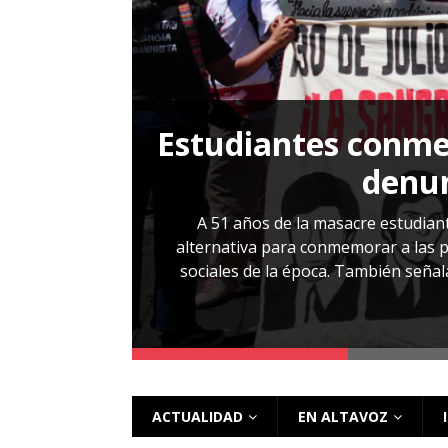
[ 28 julio, 2026 ]
Más allá de los caso
Estudiantes conmem
, Cabañas. No
denun
esentarlo.
A 51 años de la masacre estudiant
alternativa para conmemorar a las pe
sociales de la época. También señalar
 más
ACTUALIDAD
EN ALTAVOZ