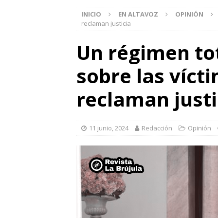
INICIO
EN ALTAVOZ
OPINIÓN
reclaman justicia
Un régimen tot
sobre las víct
reclaman justi
11 junio, 2024
Redacción
Opinión