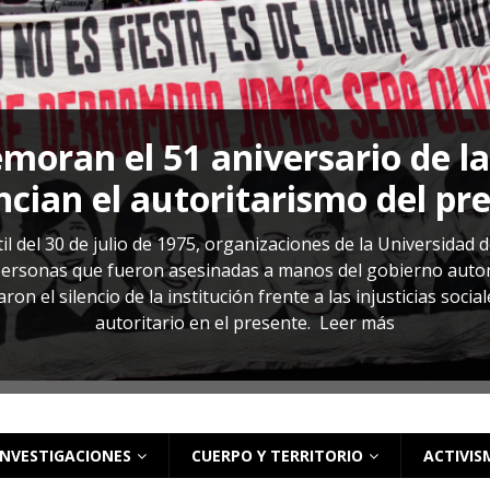
s: cómo entender el VIH en El Salvador
ACTUALIDAD
oran el 51 aniversario de l
cian el autoritarismo del pr
il del 30 de julio de 1975, organizaciones de la Universidad 
rsonas que fueron asesinadas a manos del gobierno autoritar
on el silencio de la institución frente a las injusticias soci
autoritario en el presente.
Leer más
INVESTIGACIONES
CUERPO Y TERRITORIO
ACTIVIS