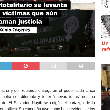
Un 
ref
recha y de izquierda entregaron el poder cada cinco
ometió ser diferente y tener “nuevas ideas” nos ha
 de El Salvador. Nayib se colgó del hartazgo de la
r política. Su campaña tuvo como base evidenciar los