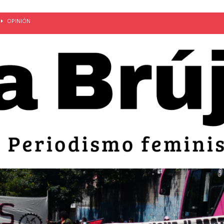
OPINIÓN
van: día de la madre bajo el régimen de excepción
CUERPO Y
ción de embarazos en niñas y adolescentes desaparece del territorio
an el 51 aniversario de la masacre de 1975 y denuncian el
LIDAD
bertad provisional de Sandra Leticia Hernández: víctima del régimen de
ACTUALIDAD
an por mujeres en sus fórmulas presidenciales para 2027
alló el Estado
OPINIÓN