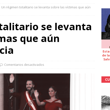
Un régimen totalitario se levanta sobre las víctimas que aún
alitario se levanta
imas que aún
cia
Esta
de la
Salv
Comentarios desactivados
CU