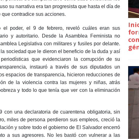
uso su narrativa era tan progresista que hasta el día de
 que contradice sus acciones.
Ini
l poder, el 9 de febrero, reveló cuáles eran sus
for
itario y autoritario. Desde la Asamblea Feminista no
con
mblea Legislativa con militares y fusiles por delante.
gé
a sociedad que le dieron el beneficio de la duda y así
 periodísticas que evidenciaron la corrupción de su
ansparencia, instauró a través de sus diputados un
los espacios de transparencia, hicieron reducciones de
ón de la violencia contra las mujeres y niñas, atrás
obreza y todo lo que tenía que ver con la eliminación
con una declaratoria de cuarentena obligatoria, sin
ro, miles de persona perdieron sus empleos, creció la
lación y sobre todo el gobierno de El Salvador encerró
nto a sus agresores. No les bastó con vulnerar a las