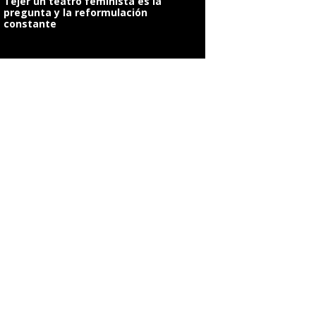
Tejer un teatro feminista es la
pregunta y la reformulación
constante