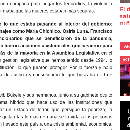
 una campaña para negar los femicidios, la violencia
El 
afirmaba que las mujeres estaban más seguras.
sal
niñ
ó lo que estaba pasando al interior del gobierno:
onajes como María Chichilco, Osiris Luna, Francisco
uncionarios que se beneficiaron de la pandemia,
AR
e fueron acciones asistenciales que sirvieron para
s de la mayoría en la Asamblea Legislativa en el
ACT
or gestión legislativa que hemos tenido desde 1994, lo
itución, la que juraron proteger. Por la fuerza y bajo
 de Justicia y consolidaron lo que buscaba el 9 de
ib Bukele y sus hermanos, junto a su gabinete oculto
ema híbrido que hace uso de las instituciones que
ar un Estado de terror, que persigue la pobreza, la
 le quitan las formas de ganarse la vida a las personas
n llevado este país a una crisis ambiental, económica,