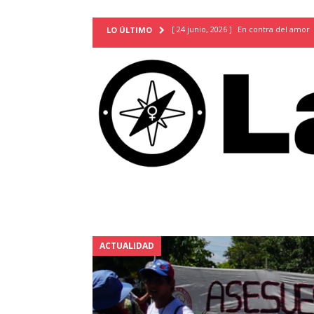
[ 24 junio, 2026 ]
En contra del amor
LO ÚLTIMO
[ 9 mayo, 2026 ]
Cartas para que vuel
TERRITORIO
[ 21 febrero, 2026 ]
Cuando la preven
INVESTIGACIONES
[ 31 julio, 2026 ]
Estudiantes conmemor
autoritarismo del presente
ACTUA
[ 28 julio, 2026 ]
Piden mantener la li
excepción y de discriminación LGBTI
[ 28 julio, 2026 ]
ARENA y FMLN apuest
ACTUALIDAD
ACTUALIDAD
[ 24 julio, 2026 ]
A María Hildaura le f