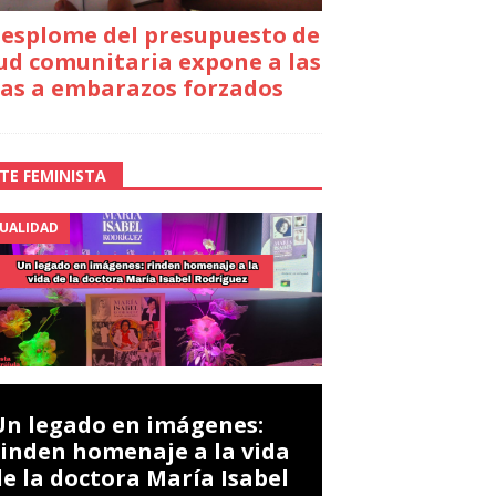
desplome del presupuesto de
ud comunitaria expone a las
as a embarazos forzados
TE FEMINISTA
UALIDAD
Un legado en imágenes:
rinden homenaje a la vida
de la doctora María Isabel