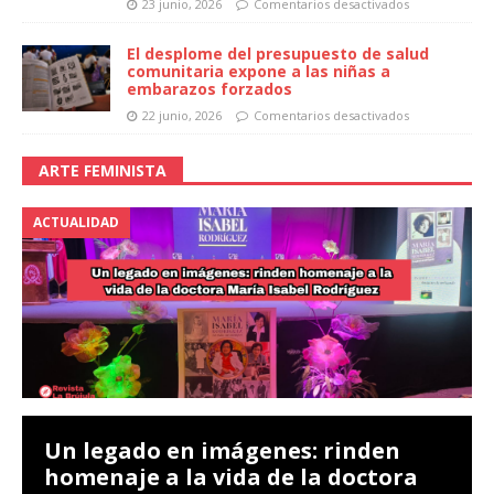
23 junio, 2026
Comentarios desactivados
El desplome del presupuesto de salud
comunitaria expone a las niñas a
embarazos forzados
22 junio, 2026
Comentarios desactivados
ARTE FEMINISTA
ACTUALIDAD
Un legado en imágenes: rinden
homenaje a la vida de la doctora