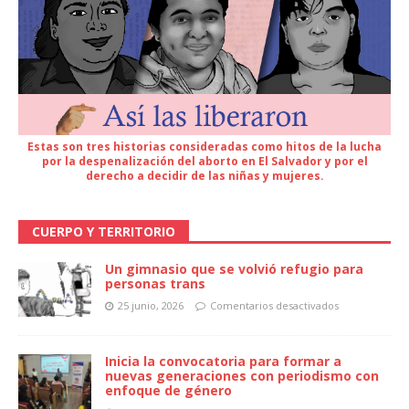
Estas son tres historias consideradas como hitos de la lucha
por la despenalización del aborto en El Salvador y por el
derecho a decidir de las niñas y mujeres.
CUERPO Y TERRITORIO
Un gimnasio que se volvió refugio para
personas trans
25 junio, 2026
Comentarios desactivados
Inicia la convocatoria para formar a
nuevas generaciones con periodismo con
enfoque de género