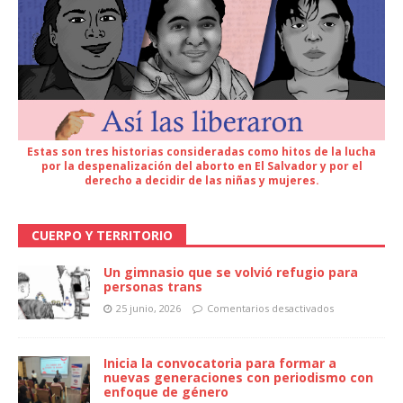
Estas son tres historias consideradas como hitos de la lucha
por la despenalización del aborto en El Salvador y por el
derecho a decidir de las niñas y mujeres.
CUERPO Y TERRITORIO
Un gimnasio que se volvió refugio para
personas trans
25 junio, 2026
Comentarios desactivados
Inicia la convocatoria para formar a
nuevas generaciones con periodismo con
enfoque de género