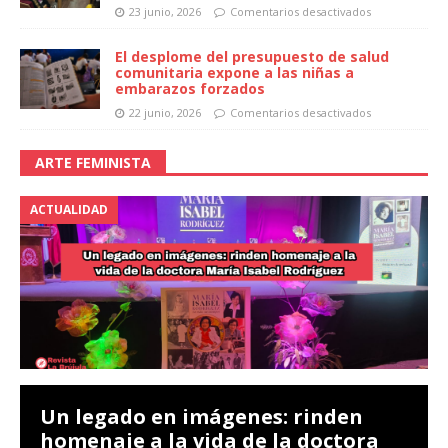
23 junio, 2026
Comentarios desactivados
El desplome del presupuesto de salud
comunitaria expone a las niñas a
embarazos forzados
22 junio, 2026
Comentarios desactivados
ARTE FEMINISTA
ACTUALIDAD
Un legado en imágenes: rinden
homenaje a la vida de la doctora