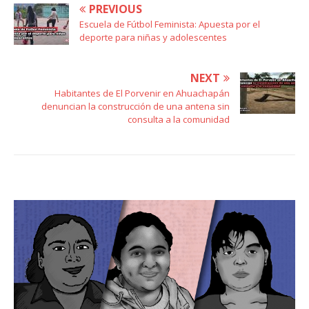
PREVIOUS
Escuela de Fútbol Feminista: Apuesta por el
deporte para niñas y adolescentes
NEXT
Habitantes de El Porvenir en Ahuachapán
denuncian la construcción de una antena sin
consulta a la comunidad