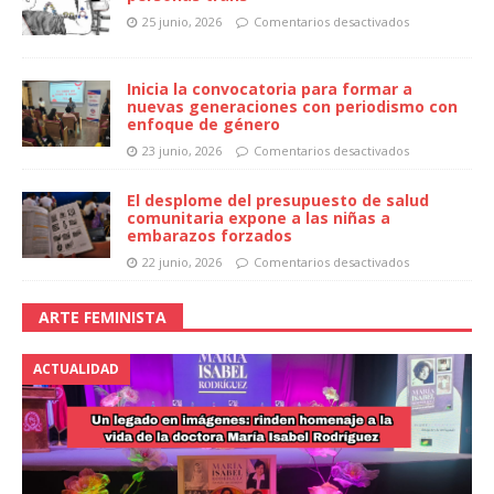
25 junio, 2026
Comentarios desactivados
Inicia la convocatoria para formar a
nuevas generaciones con periodismo con
enfoque de género
23 junio, 2026
Comentarios desactivados
El desplome del presupuesto de salud
comunitaria expone a las niñas a
embarazos forzados
22 junio, 2026
Comentarios desactivados
ARTE FEMINISTA
ACTUALIDAD