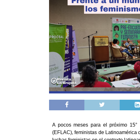
A pocos meses para el próximo 15° E
(EFLAC), feministas de Latinoamérica co
luchas feministas en el contexto latino