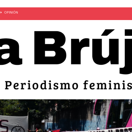
OPINIÓN
van: día de la madre bajo el régimen de excepción
CUERPO Y
ción de embarazos en niñas y adolescentes desaparece del territorio
an el 51 aniversario de la masacre de 1975 y denuncian el
LIDAD
bertad provisional de Sandra Leticia Hernández: víctima del régimen de
ACTUALIDAD
an por mujeres en sus fórmulas presidenciales para 2027
alló el Estado
OPINIÓN