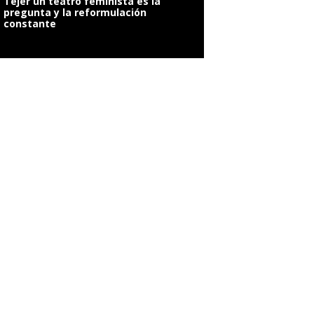
Tejer un teatro feminista es la
pregunta y la reformulación
constante