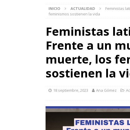
INICIO
ACTUALIDAD
Feministas la
feminismos sostienen la vida
Feministas la
Frente a un m
muerte, los f
sostienen la v
18 septiembre, 2023
Ana Gómez
Ac