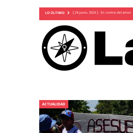
[ 24 junio, 2026 ]
En contra del amor
LO ÚLTIMO
[ 9 mayo, 2026 ]
Cartas para que vuel
TERRITORIO
[ 21 febrero, 2026 ]
Cuando la preven
INVESTIGACIONES
[ 31 julio, 2026 ]
Estudiantes conmemor
autoritarismo del presente
ACTUA
[ 28 julio, 2026 ]
Piden mantener la li
excepción y de discriminación LGBTI
[ 28 julio, 2026 ]
ARENA y FMLN apuest
ACTUALIDAD
ACTUALIDAD
[ 24 julio, 2026 ]
A María Hildaura le f