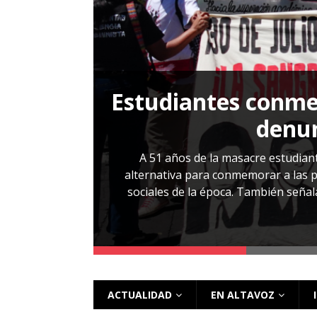
[ 28 julio, 2026 ]
Más allá de los caso
Estudiantes conmem
, Cabañas. No
denun
esentarlo.
A 51 años de la masacre estudiant
alternativa para conmemorar a las pe
sociales de la época. También señalar
 más
ACTUALIDAD
EN ALTAVOZ