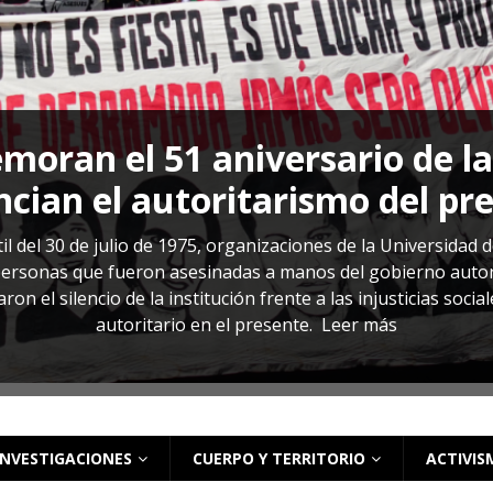
s: cómo entender el VIH en El Salvador
ACTUALIDAD
oran el 51 aniversario de l
cian el autoritarismo del pr
il del 30 de julio de 1975, organizaciones de la Universidad 
rsonas que fueron asesinadas a manos del gobierno autoritar
on el silencio de la institución frente a las injusticias soci
autoritario en el presente.
Leer más
INVESTIGACIONES
CUERPO Y TERRITORIO
ACTIVIS