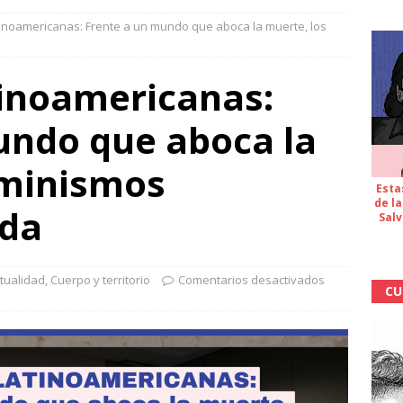
tinoamericanas: Frente a un mundo que aboca la muerte, los
tinoamericanas:
undo que aboca la
eminismos
Esta
de la
ida
Salv
tualidad
,
Cuerpo y territorio
Comentarios desactivados
CU