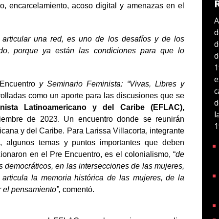
o, encarcelamiento, acoso digital y amenazas en el
A
d
rticular una red, es uno de los desafíos y de los
d
do, porque ya están las condiciones para que lo
d
1
e
e-Encuentro
y Seminario Feminista: “
Vivas, Libres y
c
olladas como un aporte para las discusiones que se
d
nista Latinoamericano y del Caribe (EFLAC),
l
iembre de 2023. Un encuentro donde se reunirán
1
icana y del Caribe. Para Larissa Villacorta,
integrante
s, algunos temas y puntos importantes que deben
onaron en el Pre Encuentro, es el colonialismo, “
de
 democráticos, en las intersecciones de las mujeres,
articula la memoria histórica de las mujeres, de la
ar el pensamiento”,
comentó.