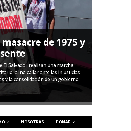
a masacre de 1975 y
P
esente
Herná
de El Salvador realizan una marcha
io, al no callar ante las injusticias
ales y la consolidación de un gobierno
Sandra Leti
audiencia d
régimen de 
MO
NOSOTRAS
DONAR