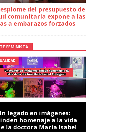
desplome del presupuesto de
ud comunitaria expone a las
as a embarazos forzados
TE FEMINISTA
UALIDAD
Un legado en imágenes:
rinden homenaje a la vida
de la doctora María Isabel