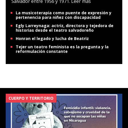
Salvador entre 1956 y 1971.
Leer más
La musicoterapia como puente de expresión y
pertenencia para niñez con discapacidad
Egly Larreynaga: actriz, directora y tejedora de
historias desde el teatro salvadoreño
Honran el legado y lucha de Beatriz
Tejer un teatro feminista es la pregunta y la
reformulación constante
CUERPO Y TERRITORIO
V