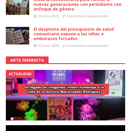
nuevas generaciones con periodismo con
enfoque de género
23 junio, 2026
Comentarios desactivados
El desplome del presupuesto de salud
comunitaria expone a las niñas a
embarazos forzados
22 junio, 2026
Comentarios desactivados
ARTE FEMINISTA
ACTUALIDAD