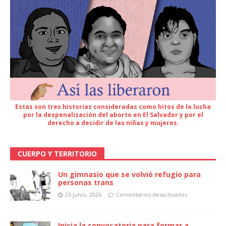
Estas son tres historias consideradas como hitos de la lucha
por la despenalización del aborto en El Salvador y por el
derecho a decidir de las niñas y mujeres.
CUERPO Y TERRITORIO
Un gimnasio que se volvió refugio para
personas trans
25 junio, 2026
Comentarios desactivados
Inicia la convocatoria para formar a