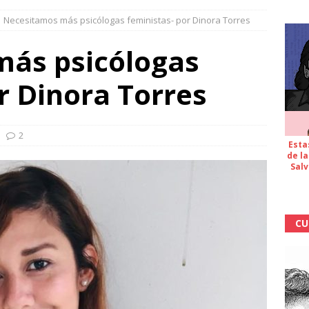
Necesitamos más psicólogas feministas- por Dinora Torres
ás psicólogas
r Dinora Torres
2
Esta
de la
Salv
CU