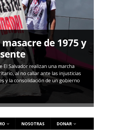
a masacre de 1975 y
P
esente
Herná
de El Salvador realizan una marcha
io, al no callar ante las injusticias
ales y la consolidación de un gobierno
Sandra Leti
audiencia d
régimen de 
MO
NOSOTRAS
DONAR