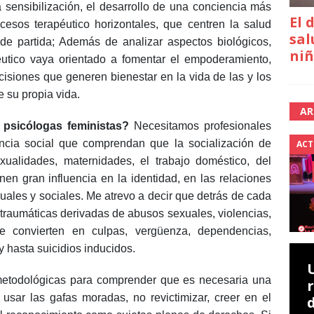
 sensibilización, el desarrollo de una conciencia más
El 
cesos terapéutico horizontales, que centren la salud
sal
de partida; Además de analizar aspectos biológicos,
niñ
péutico vaya orientado a fomentar el empoderamiento,
cisiones que generen bienestar en la vida de las y los
 su propia vida.
AR
psicólogas feministas?
Necesitamos profesionales
encia social que comprendan que la socialización de
ACT
xualidades, maternidades, el trabajo doméstico, del
en gran influencia en la identidad, en las relaciones
duales y sociales. Me atrevo a decir que detrás de cada
 traumáticas derivadas de abusos sexuales, violencias,
e convierten en culpas, vergüenza, dependencias,
y hasta suicidios inducidos.
metodológicas para comprender que es necesaria una
 usar las gafas moradas, no revictimizar, creer en el