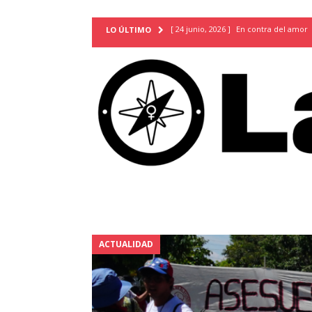
[ 24 junio, 2026 ]
En contra del amor
LO ÚLTIMO
[ 9 mayo, 2026 ]
Cartas para que vuel
TERRITORIO
[ 21 febrero, 2026 ]
Cuando la preven
INVESTIGACIONES
[ 31 julio, 2026 ]
Estudiantes conmemor
autoritarismo del presente
ACTUA
[ 28 julio, 2026 ]
Piden mantener la li
excepción y de discriminación LGBTI
[ 28 julio, 2026 ]
ARENA y FMLN apuest
ACTUALIDAD
ACTUALIDAD
[ 24 julio, 2026 ]
A María Hildaura le f