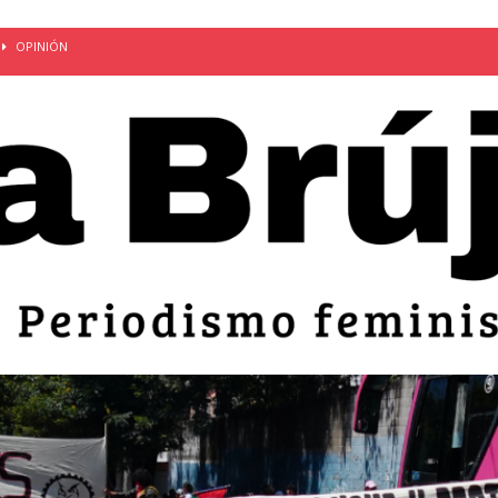
OPINIÓN
van: día de la madre bajo el régimen de excepción
CUERPO Y
ción de embarazos en niñas y adolescentes desaparece del territorio
an el 51 aniversario de la masacre de 1975 y denuncian el
LIDAD
bertad provisional de Sandra Leticia Hernández: víctima del régimen de
ACTUALIDAD
an por mujeres en sus fórmulas presidenciales para 2027
alló el Estado
OPINIÓN