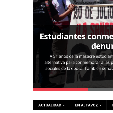
[ 28 julio, 2026 ]
Más allá de los caso
Estudiantes conmem
, Cabañas. No
denun
esentarlo.
A 51 años de la masacre estudiant
alternativa para conmemorar a las pe
sociales de la época. También señalar
 más
ACTUALIDAD
EN ALTAVOZ