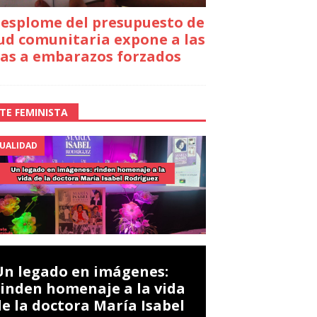
desplome del presupuesto de
ud comunitaria expone a las
as a embarazos forzados
TE FEMINISTA
UALIDAD
Un legado en imágenes:
rinden homenaje a la vida
de la doctora María Isabel