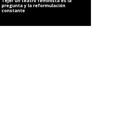
Tejer un teatro feminista es la
pregunta y la reformulación
constante