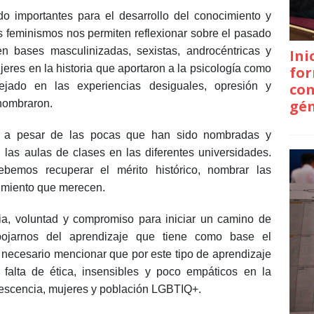
o importantes para el desarrollo del conocimiento y
os feminismos nos permiten reflexionar sobre el pasado
 en bases masculinizadas, sexistas, androcéntricas y
Ini
ujeres en la historia que aportaron a la psicología como
for
con
flejado en las experiencias desiguales, opresión y
gé
 nombraron.
s, a pesar de las pocas que han sido nombradas y
las aulas de clases en las diferentes universidades.
debemos recuperar el mérito histórico, nombrar las
cimiento que merecen.
cia, voluntad y compromiso para iniciar un camino de
pojarnos del aprendizaje que tiene como base el
a necesario mencionar que por este tipo de aprendizaje
 falta de ética, insensibles y poco empáticos en la
olescencia, mujeres y población LGBTIQ+.