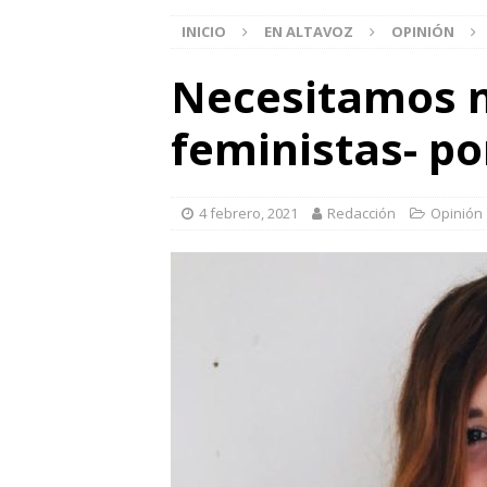
INICIO
EN ALTAVOZ
OPINIÓN
Necesitamos m
feministas- po
4 febrero, 2021
Redacción
Opinión