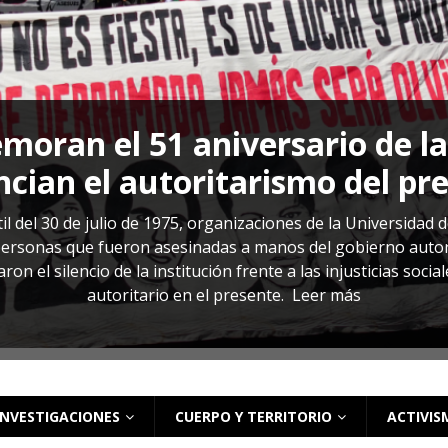
s: cómo entender el VIH en El Salvador
ACTUALIDAD
oran el 51 aniversario de l
cian el autoritarismo del pr
il del 30 de julio de 1975, organizaciones de la Universidad 
rsonas que fueron asesinadas a manos del gobierno autoritar
on el silencio de la institución frente a las injusticias soci
autoritario en el presente.
Leer más
INVESTIGACIONES
CUERPO Y TERRITORIO
ACTIVIS