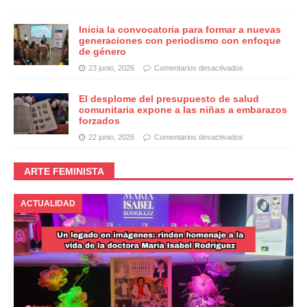
Inicia la convocatoria para formar a nuevas
generaciones con periodismo con enfoque
de género
23 junio, 2026
Comentarios desactivados
El desplome del presupuesto de salud
comunitaria expone a las niñas a embarazos
forzados
22 junio, 2026
Comentarios desactivados
ARTE FEMINISTA
ACTUALIDAD