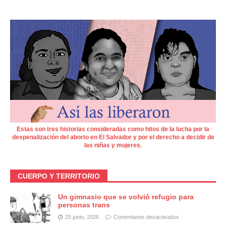
Estas son tres historias consideradas como hitos de la lucha por la
despenalización del aborto en El Salvador y por el derecho a decidir de
las niñas y mujeres.
CUERPO Y TERRITORIO
Un gimnasio que se volvió refugio para
personas trans
25 junio, 2026
Comentarios desactivados