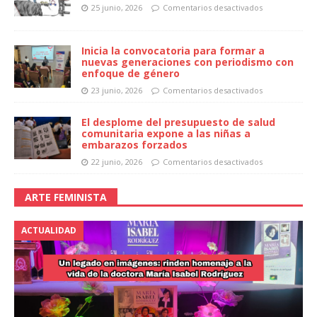
25 junio, 2026
Comentarios desactivados
Inicia la convocatoria para formar a
nuevas generaciones con periodismo con
enfoque de género
23 junio, 2026
Comentarios desactivados
El desplome del presupuesto de salud
comunitaria expone a las niñas a
embarazos forzados
22 junio, 2026
Comentarios desactivados
ARTE FEMINISTA
ACTUALIDAD