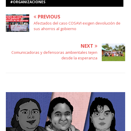
#ORGANIZACIONES
PREVIOUS
Afectados del caso COSAVI exigen devolución de
sus ahorros al gobierno
NEXT
Comunicadoras y defensoras ambientales tejen
desde la esperanza