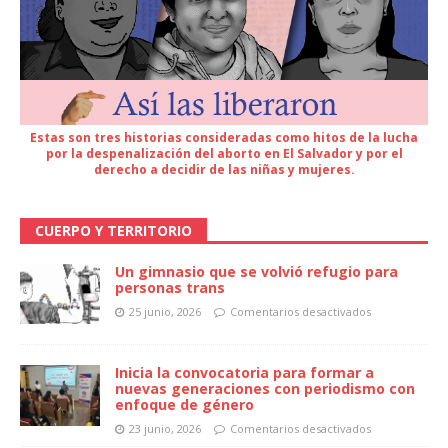
Estas son tres historias consideradas como hitos de la lucha
por la despenalización del aborto en El Salvador y por el
derecho a decidir de las niñas y mujeres.
CUERPO Y TERRITORIO
Un gimnasio que se volvió refugio para
personas trans
25 junio, 2026
Comentarios desactivados
Inicia la convocatoria para formar a
nuevas generaciones con periodismo con
enfoque de género
23 junio, 2026
Comentarios desactivados