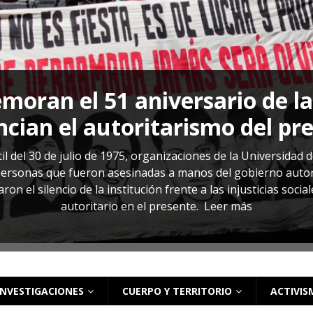
s: cómo entender el VIH en El Salvador
ACTUALIDAD
oran el 51 aniversario de l
cian el autoritarismo del pr
il del 30 de julio de 1975, organizaciones de la Universidad 
rsonas que fueron asesinadas a manos del gobierno autoritar
on el silencio de la institución frente a las injusticias soci
autoritario en el presente.
Leer más
INVESTIGACIONES
CUERPO Y TERRITORIO
ACTIVIS