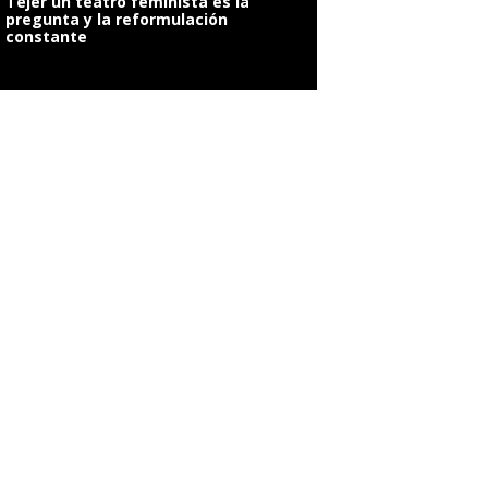
Tejer un teatro feminista es la
pregunta y la reformulación
constante