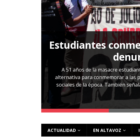
[ 28 julio, 2026 ]
Más allá de los caso
Estudiantes conmem
, Cabañas. No
denun
esentarlo.
A 51 años de la masacre estudiant
alternativa para conmemorar a las pe
sociales de la época. También señalar
 más
ACTUALIDAD
EN ALTAVOZ