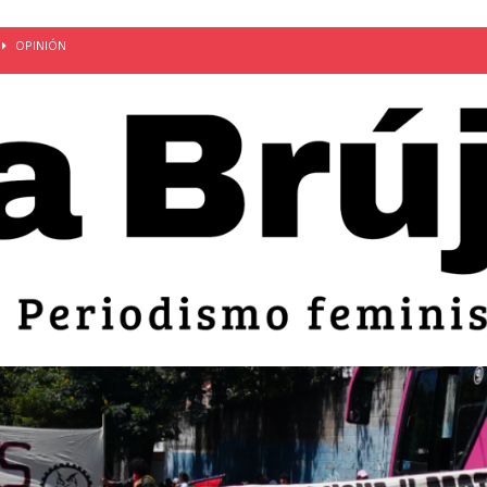
OPINIÓN
van: día de la madre bajo el régimen de excepción
CUERPO Y
ción de embarazos en niñas y adolescentes desaparece del territorio
an el 51 aniversario de la masacre de 1975 y denuncian el
LIDAD
bertad provisional de Sandra Leticia Hernández: víctima del régimen de
ACTUALIDAD
an por mujeres en sus fórmulas presidenciales para 2027
alló el Estado
OPINIÓN