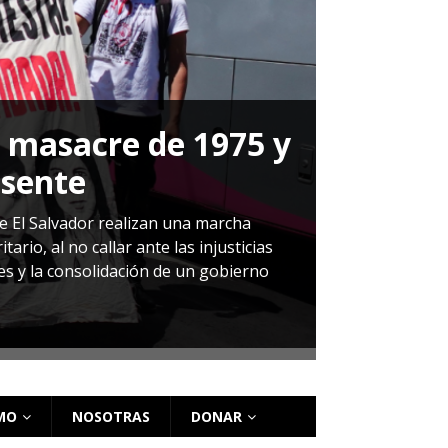
a masacre de 1975 y
P
esente
Herná
de El Salvador realizan una marcha
io, al no callar ante las injusticias
ales y la consolidación de un gobierno
Sandra Leti
audiencia d
régimen de 
MO
NOSOTRAS
DONAR