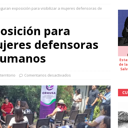
uguran exposición para visibilizar a mujeres defensoras de
osición para
mujeres defensoras
Humanos
Esta
de la
Salv
territorio
Comentarios desactivados
CU