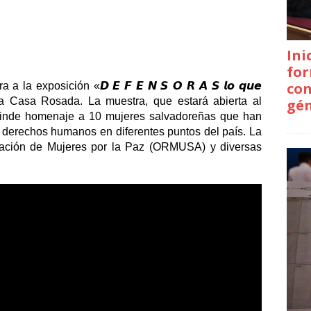
Ini
for
con
la exposición «𝘿 𝙀 𝙁 𝙀 𝙉 𝙎 𝙊 𝙍 𝘼 𝙎 𝙡𝙤 𝙦𝙪𝙚 
, en La Casa Rosada. La muestra, que estará abierta al 
gé
, rinde homenaje a 10 mujeres salvadoreñas que han 
 derechos humanos en diferentes puntos del país. La 
ización de Mujeres por la Paz (ORMUSA) y diversas 