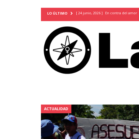
[ 24 junio, 2026 ]
En contra del amor
LO ÚLTIMO
[ 9 mayo, 2026 ]
Cartas para que vuel
TERRITORIO
[ 21 febrero, 2026 ]
Cuando la preven
INVESTIGACIONES
[ 31 julio, 2026 ]
Estudiantes conmemor
autoritarismo del presente
ACTUA
[ 28 julio, 2026 ]
Piden mantener la li
excepción y de discriminación LGBTI
[ 28 julio, 2026 ]
ARENA y FMLN apuest
ACTUALIDAD
ACTUALIDAD
[ 24 julio, 2026 ]
A María Hildaura le f