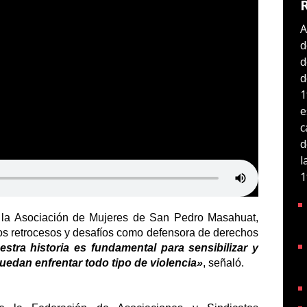
A
d
d
d
1
e
c
d
l
1
 la Asociación de Mujeres de San Pedro Masahuat, 
os retrocesos y desafíos como defensora de derechos 
stra historia es fundamental para sensibilizar y 
uedan enfrentar todo tipo de violencia»
, señaló.