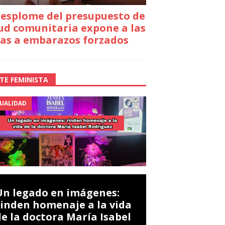
desplome del presupuesto de
ud comunitaria expone a las
as a embarazos forzados
TE FEMINISTA
UALIDAD
Un legado en imágenes:
rinden homenaje a la vida
de la doctora María Isabel