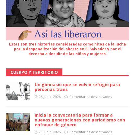
Estas son tres historias consideradas como hitos de la lucha
por la despenalización del aborto en El Salvador y por el
derecho a decidir de las niñas y mujeres.
CUERPO Y TERRITORIO
Un gimnasio que se volvió refugio para
personas trans
25 junio, 2026
Comentarios desactivados
Inicia la convocatoria para formar a
nuevas generaciones con periodismo con
enfoque de género
23 junio, 2026
Comentarios desactivados