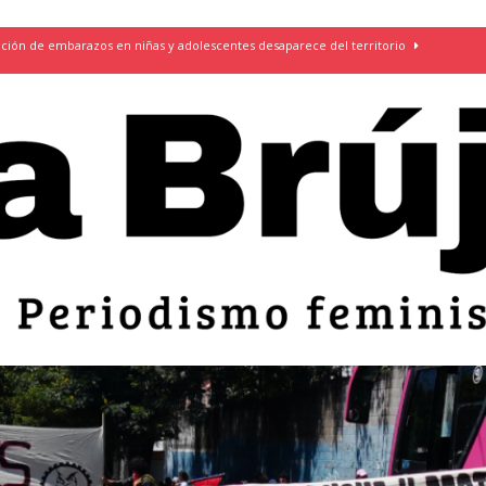
ción de embarazos en niñas y adolescentes desaparece del territorio
an el 51 aniversario de la masacre de 1975 y denuncian el
LIDAD
bertad provisional de Sandra Leticia Hernández: víctima del régimen de
ACTUALIDAD
an por mujeres en sus fórmulas presidenciales para 2027
alló el Estado
OPINIÓN
s: cómo entender el VIH en El Salvador
ACTUALIDAD
OPINIÓN
van: día de la madre bajo el régimen de excepción
CUERPO Y