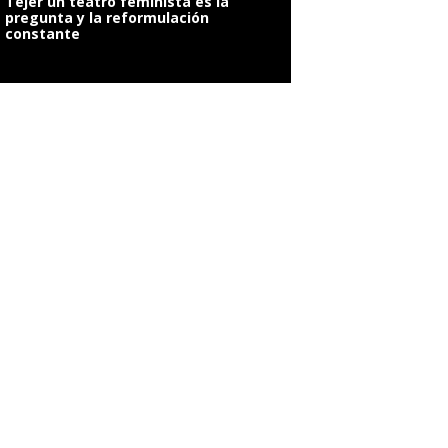
Tejer un teatro feminista es la
pregunta y la reformulación
constante