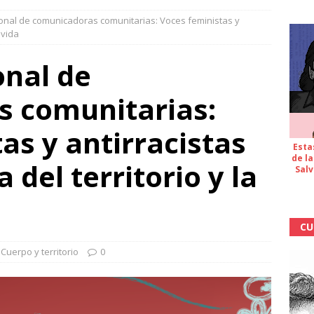
ional de comunicadoras comunitarias: Voces feministas y
 vida
onal de
 comunitarias:
as y antirracistas
Esta
de la
 del territorio y la
Salv
CU
,
Cuerpo y territorio
0