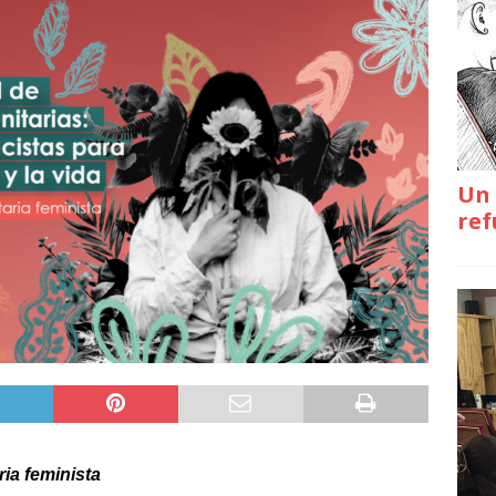
Un 
ref