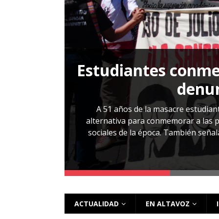
TERRITORIO
 1975 y
Piden mantene
Hernández: víctim
una marcha
 injusticias
 un gobierno
Sandra Leticia Hernández cuenta con 
audiencia de revisión de medidas que
régimen de excepción, fue capturada
ACTUALIDAD
EN ALTAVOZ