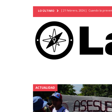
[ 21 febrero, 2026 ]
Cuando la preven
LO ÚLTIMO
INVESTIGACIONES
[ 31 julio, 2026 ]
Estudiantes conmemor
autoritarismo del presente
ACTUA
[ 28 julio, 2026 ]
Piden mantener la li
excepción y de discriminación LGBTI
[ 28 julio, 2026 ]
ARENA y FMLN apuest
ACTUALIDAD
[ 24 julio, 2026 ]
A María Hildaura le f
[ 28 julio, 2026 ]
Más allá de los caso
ACTUALIDAD
[ 24 junio, 2026 ]
En contra del amor
[ 9 mayo, 2026 ]
Cartas para que vuel