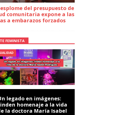
desplome del presupuesto de
ud comunitaria expone a las
as a embarazos forzados
TE FEMINISTA
UALIDAD
Un legado en imágenes:
rinden homenaje a la vida