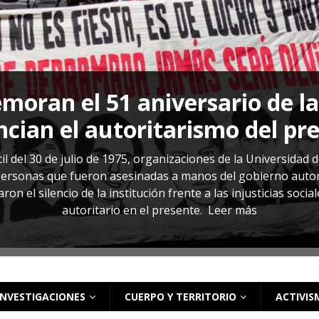
r la libertad provisional de 
a del régimen de excepción y
LGBTI
medidas sustitutivas y libertad provisional, pero familiar
 se realizará hoy, miércoles 29 de julio. Sandra es, según s
 sin ninguna prueba que la vincule a pandillas. La comunida
aseguran que fue denunciada por ser lesbiana
Leer más
INVESTIGACIONES
CUERPO Y TERRITORIO
ACTIVIS