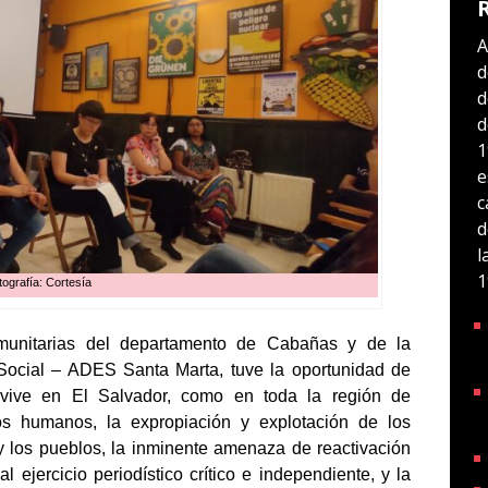
A
d
d
d
1
e
c
d
l
1
tografía: Cortesía
munitarias del departamento de Cabañas y de la
Social – ADES Santa Marta, tuve la oportunidad de
 vive en El Salvador, como en toda la región de
s humanos, la expropiación y explotación de los
s y los pueblos, la inminente amenaza de reactivación