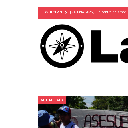
[ 24 junio, 2026 ]
En contra del amor
LO ÚLTIMO
[ 9 mayo, 2026 ]
Cartas para que vuel
TERRITORIO
[ 21 febrero, 2026 ]
Cuando la preven
INVESTIGACIONES
[ 31 julio, 2026 ]
Estudiantes conmemor
autoritarismo del presente
ACTUA
[ 28 julio, 2026 ]
Piden mantener la li
excepción y de discriminación LGBTI
[ 28 julio, 2026 ]
ARENA y FMLN apuest
ACTUALIDAD
ACTUALIDAD
[ 24 julio, 2026 ]
A María Hildaura le f