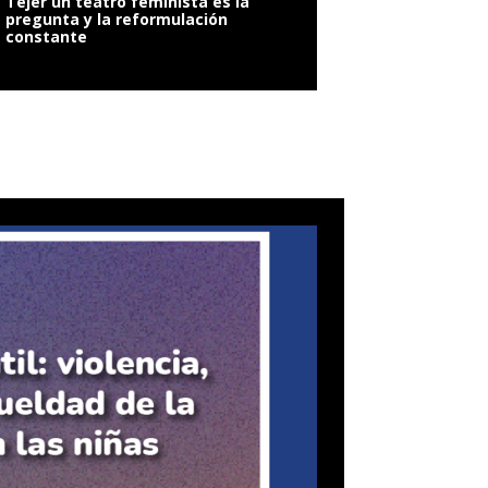
Tejer un teatro feminista es la
pregunta y la reformulación
constante
VIOLENCIA SEXUAL: 