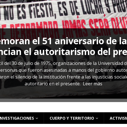
s: cómo entender el VIH en El Salvador
ACTUALIDAD
oran el 51 aniversario de l
cian el autoritarismo del pr
il del 30 de julio de 1975, organizaciones de la Universidad 
rsonas que fueron asesinadas a manos del gobierno autoritar
on el silencio de la institución frente a las injusticias soci
autoritario en el presente.
Leer más
INVESTIGACIONES
CUERPO Y TERRITORIO
ACTIVIS