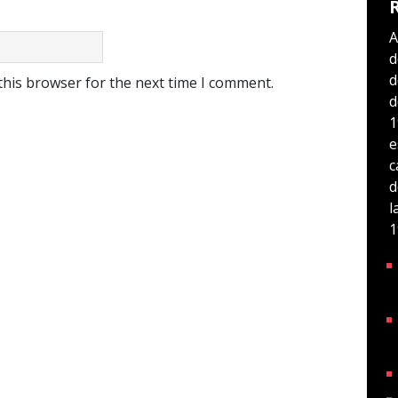
A
d
d
this browser for the next time I comment.
d
1
e
c
d
l
1