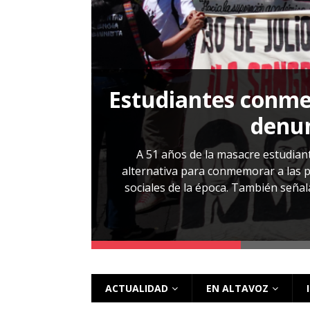
[ 28 julio, 2026 ]
Más allá de los caso
Estudiantes conmem
, Cabañas. No
denun
esentarlo.
A 51 años de la masacre estudiant
alternativa para conmemorar a las pe
sociales de la época. También señalar
 más
ACTUALIDAD
EN ALTAVOZ