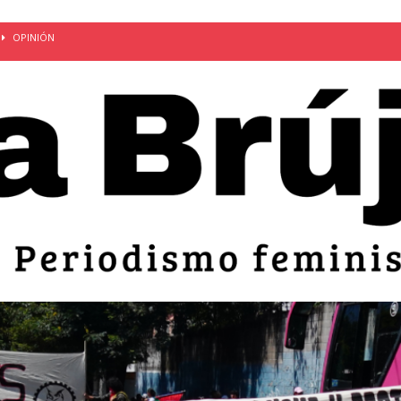
OPINIÓN
van: día de la madre bajo el régimen de excepción
CUERPO Y
ción de embarazos en niñas y adolescentes desaparece del territorio
an el 51 aniversario de la masacre de 1975 y denuncian el
LIDAD
bertad provisional de Sandra Leticia Hernández: víctima del régimen de
ACTUALIDAD
an por mujeres en sus fórmulas presidenciales para 2027
alló el Estado
OPINIÓN