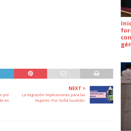
Ini
for
con
gé
NEXT
o por
La migración: Implicaciones para las
do en
mujeres -Por Sofía Guzmán-