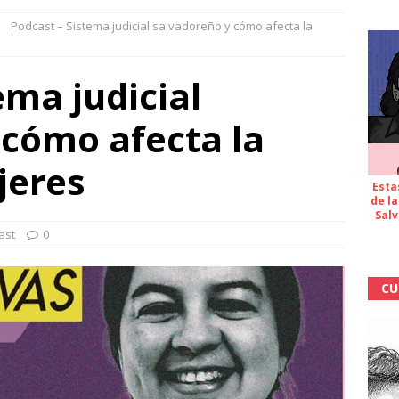
Podcast – Sistema judicial salvadoreño y cómo afecta la
ema judicial
 cómo afecta la
jeres
Esta
de la
Salv
ast
0
CU