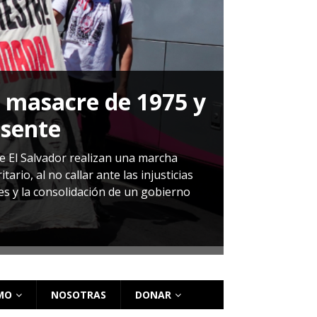
a masacre de 1975 y
P
esente
Herná
de El Salvador realizan una marcha
io, al no callar ante las injusticias
ales y la consolidación de un gobierno
Sandra Leti
audiencia d
régimen de 
MO
NOSOTRAS
DONAR