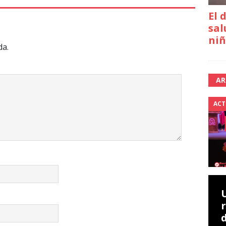
El 
sal
niñ
da.
AR
ACT