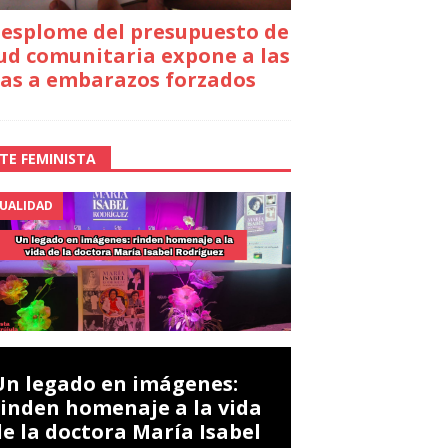
desplome del presupuesto de
ud comunitaria expone a las
as a embarazos forzados
TE FEMINISTA
UALIDAD
Un legado en imágenes:
rinden homenaje a la vida
de la doctora María Isabel