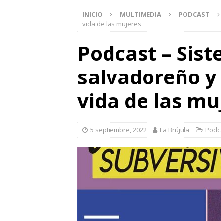
INICIO
MULTIMEDIA
PODCAST
vida de las mujeres
Podcast – Sist
salvadoreño y
vida de las mu
5 septiembre, 2022
La Brújula
Podc