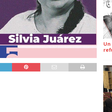
Un 
ref