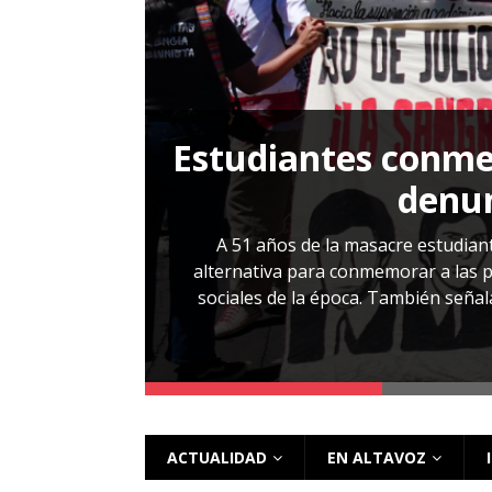
[ 28 julio, 2026 ]
Más allá de los caso
Estudiantes conmem
, Cabañas. No
denun
esentarlo.
A 51 años de la masacre estudiant
alternativa para conmemorar a las pe
sociales de la época. También señalar
 más
ACTUALIDAD
EN ALTAVOZ