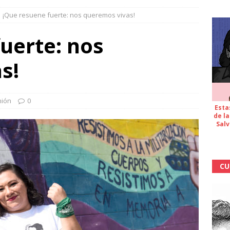
¡Que resuene fuerte: nos queremos vivas!
uerte: nos
s!
nión
0
Esta
de la
Salv
CU