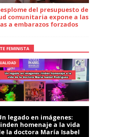
desplome del presupuesto de
ud comunitaria expone a las
as a embarazos forzados
TE FEMINISTA
UALIDAD
Un legado en imágenes:
rinden homenaje a la vida
de la doctora María Isabel