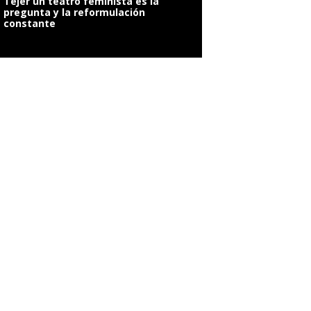
Tejer un teatro feminista es la
pregunta y la reformulación
constante