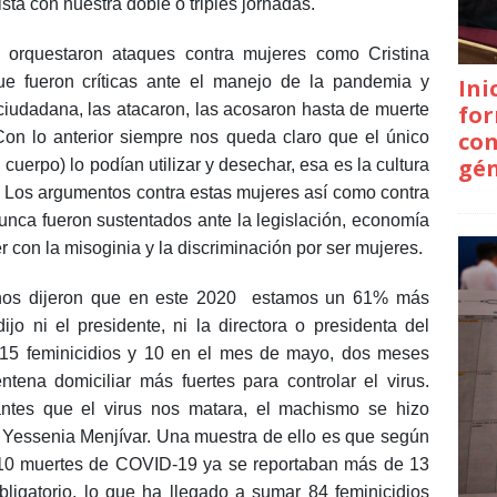
ista con nuestra doble o triples jornadas.
 orquestaron ataques contra mujeres como Cristina
e fueron críticas ante el manejo de la pandemia y
Ini
for
 ciudadana, las atacaron, las acosaron hasta de muerte
con
Con lo anterior siempre nos queda claro que el único
gé
 cuerpo) lo podían utilizar y desechar, esa es la cultura
r. Los argumentos contra estas mujeres así como contra
nca fueron sustentados ante la legislación, economía
 con la misoginia y la discriminación por ser mujeres.
s nos dijeron que en este 2020 estamos un 61% más
o ni el presidente, ni la directora o presidenta del
 15 feminicidios y 10 en el mes de mayo, dos meses
ena domiciliar más fuertes para controlar el virus.
ntes que el virus nos matara, el machismo se hizo
 Yessenia Menjívar. Una muestra de ello es que según
a 10 muertes de COVID-19 ya se reportaban más de 13
obligatorio, lo que ha llegado a sumar 84 feminicidios