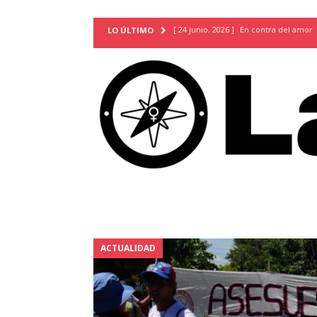
[ 24 junio, 2026 ]
En contra del amor
LO ÚLTIMO
[ 9 mayo, 2026 ]
Cartas para que vuel
TERRITORIO
[ 21 febrero, 2026 ]
Cuando la preven
INVESTIGACIONES
[ 31 julio, 2026 ]
Estudiantes conmemor
autoritarismo del presente
ACTUA
[ 28 julio, 2026 ]
Piden mantener la li
excepción y de discriminación LGBTI
[ 28 julio, 2026 ]
ARENA y FMLN apuest
ACTUALIDAD
ACTUALIDAD
[ 24 julio, 2026 ]
A María Hildaura le f