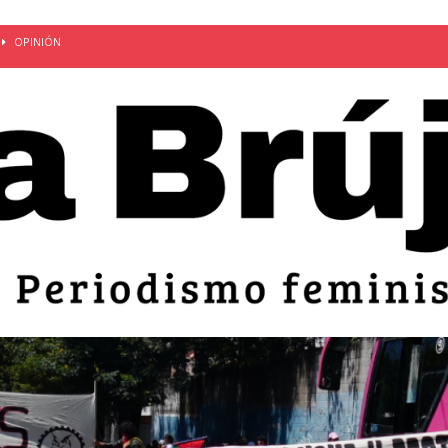
OPINIÓN
van: día de la madre bajo el régimen de excepción
CUERPO Y
ción de embarazos en niñas y adolescentes desaparece del territorio
an el 51 aniversario de la masacre de 1975 y denuncian el
LIDAD
bertad provisional de Sandra Leticia Hernández: víctima del régimen de
ACTUALIDAD
an por mujeres en sus fórmulas presidenciales para 2027
alló el Estado
OPINIÓN