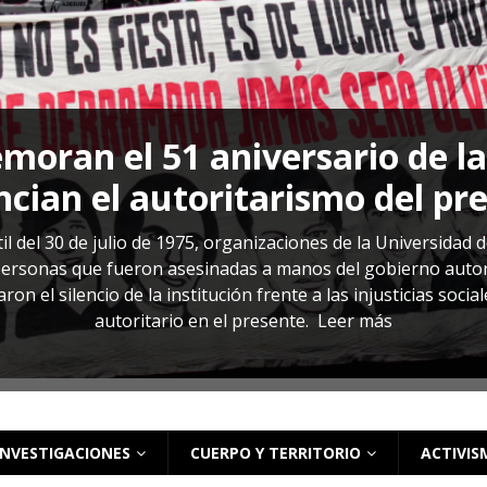
s: cómo entender el VIH en El Salvador
ACTUALIDAD
oran el 51 aniversario de l
cian el autoritarismo del pr
il del 30 de julio de 1975, organizaciones de la Universidad 
rsonas que fueron asesinadas a manos del gobierno autoritar
on el silencio de la institución frente a las injusticias soci
autoritario en el presente.
Leer más
INVESTIGACIONES
CUERPO Y TERRITORIO
ACTIVIS