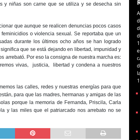
s y niñas son carne que se utiliza y se desecha sin
A
d
cionar que aunque se realicen denuncias pocos casos
d
feminicidios o violencia sexual. Se reportaba que un
d
sadas durante los últimos ocho años se han logrado
1
 significa que se está dejando en libertad, impunidad y
e
nos arrebató. Por eso la consigna de nuestra marcha es:
c
d
 vivas, justicia, libertad y condena a nuestros
l
1
memos las calles, redes y nuestras energías para que
están, para que las madres, hermanas y amigas de las
solas porque la memoria de Fernanda, Priscila, Carla
la y las miles que el patriarcado nos arrebato no se