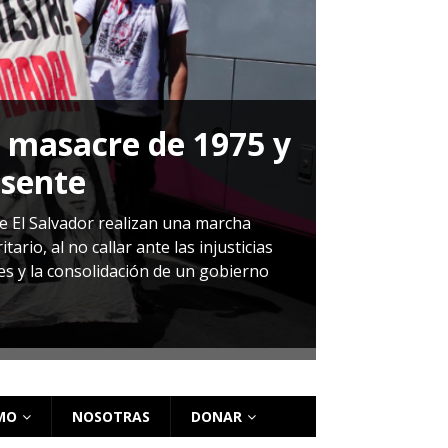
a masacre de 1975 y
P
esente
Herná
de El Salvador realizan una marcha
io, al no callar ante las injusticias
ales y la consolidación de un gobierno
Sandra Leti
audiencia d
régimen de 
MO
NOSOTRAS
DONAR