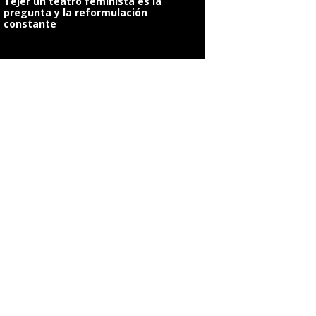
Tejer un teatro feminista es la
pregunta y la reformulación
constante