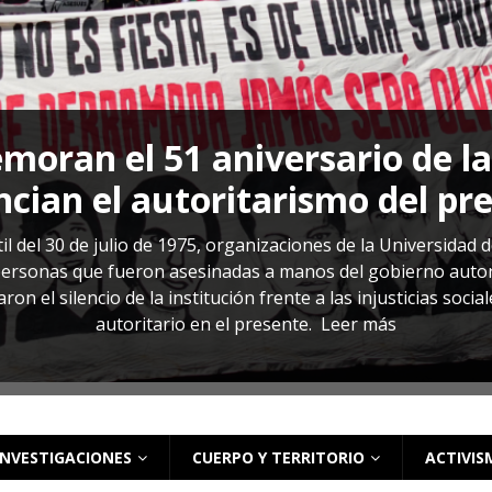
s: cómo entender el VIH en El Salvador
ACTUALIDAD
oran el 51 aniversario de l
cian el autoritarismo del pr
il del 30 de julio de 1975, organizaciones de la Universidad 
rsonas que fueron asesinadas a manos del gobierno autoritar
on el silencio de la institución frente a las injusticias soci
autoritario en el presente.
Leer más
INVESTIGACIONES
CUERPO Y TERRITORIO
ACTIVIS