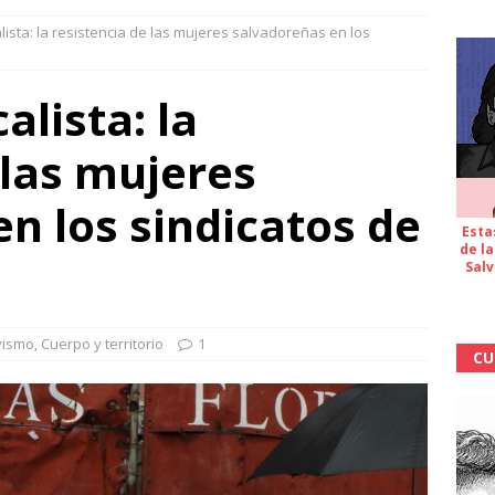
alista: la resistencia de las mujeres salvadoreñas en los
alista: la
 las mujeres
n los sindicatos de
Esta
de la
Salv
vismo
,
Cuerpo y territorio
1
CU