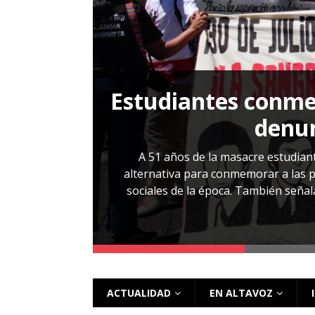
[ 28 julio, 2026 ]
Más allá de los caso
Estudiantes conmem
, Cabañas. No
denun
esentarlo.
A 51 años de la masacre estudiant
alternativa para conmemorar a las pe
sociales de la época. También señalar
 más
ACTUALIDAD
EN ALTAVOZ