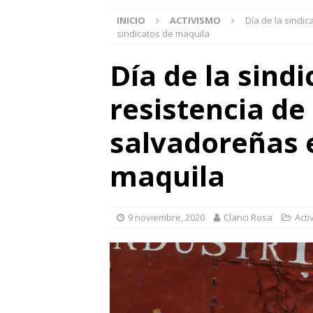
INICIO
ACTIVISMO
Día de la sindic
sindicatos de maquila
Día de la sindic
resistencia de
salvadoreñas e
maquila
9 noviembre, 2020
Clanci Rosa
Acti