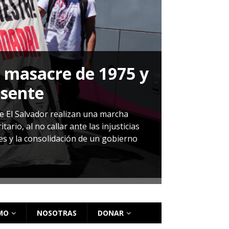
a masacre de 1975 y
P
esente
Herná
de El Salvador realizan una marcha
io, al no callar ante las injusticias
ales y la consolidación de un gobierno
Sandra Leti
audiencia d
régimen de 
MO
NOSOTRAS
DONAR