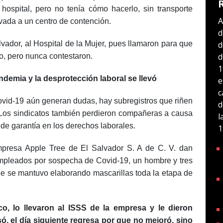
 hospital, pero no tenía cómo hacerlo, sin transporte
A
evada a un centro de contención.
d
d
lvador, al Hospital de la Mujer, pues llamaron para que
d
no, pero nunca contestaron.
1
ndemia y la desprotección laboral se llevó
e
c
ovid-19 aún generan dudas, hay subregistros que riñen
d
 Los sindicatos también perdieron compañeras a causa
l
a de garantía en los derechos laborales.
1
empresa Apple Tree de El Salvador S. A de C. V. dan
mpleados por sospecha de Covid-19, un hombre y tres
e se mantuvo elaborando mascarillas toda la etapa de
, lo llevaron al ISSS de la empresa y le dieron
ó, el día siguiente regresa por que no mejoró, sino