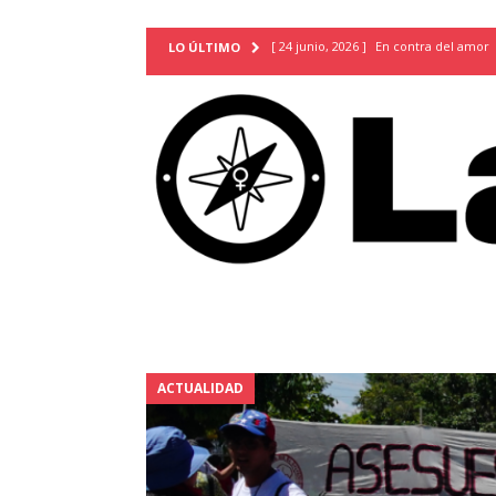
[ 24 junio, 2026 ]
En contra del amor
LO ÚLTIMO
[ 9 mayo, 2026 ]
Cartas para que vuel
TERRITORIO
[ 21 febrero, 2026 ]
Cuando la preven
INVESTIGACIONES
[ 31 julio, 2026 ]
Estudiantes conmemor
autoritarismo del presente
ACTUA
[ 28 julio, 2026 ]
Piden mantener la li
excepción y de discriminación LGBTI
[ 28 julio, 2026 ]
ARENA y FMLN apuest
ACTUALIDAD
ACTUALIDAD
[ 24 julio, 2026 ]
A María Hildaura le f