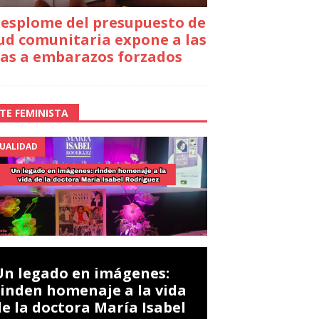
desplome del presupuesto de
ud comunitaria expone a las
as a embarazos forzados
TE FEMINISTA
UALIDAD
Un legado en imágenes:
rinden homenaje a la vida
de la doctora María Isabel