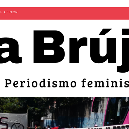
OPINIÓN
van: día de la madre bajo el régimen de excepción
CUERPO Y
ción de embarazos en niñas y adolescentes desaparece del territorio
an el 51 aniversario de la masacre de 1975 y denuncian el
LIDAD
bertad provisional de Sandra Leticia Hernández: víctima del régimen de
ACTUALIDAD
an por mujeres en sus fórmulas presidenciales para 2027
alló el Estado
OPINIÓN