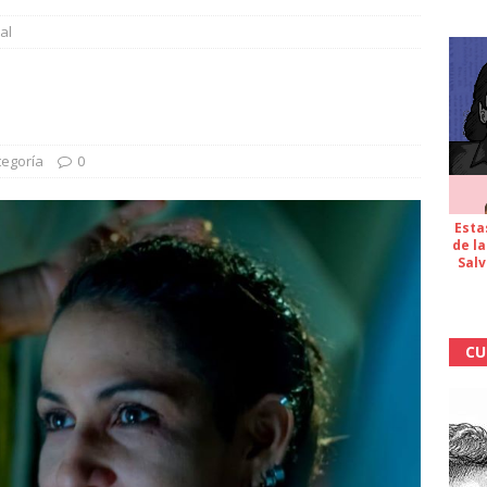
al
tegoría
0
Esta
de la
Salv
CU