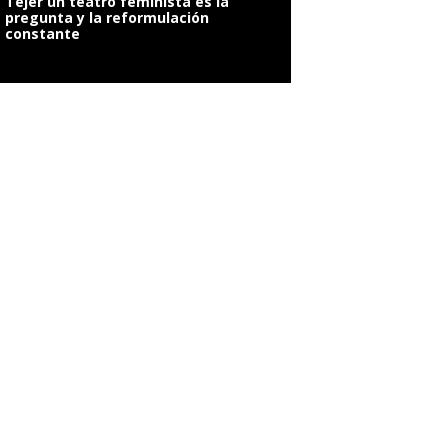
Tejer un teatro feminista es la
pregunta y la reformulación
constante