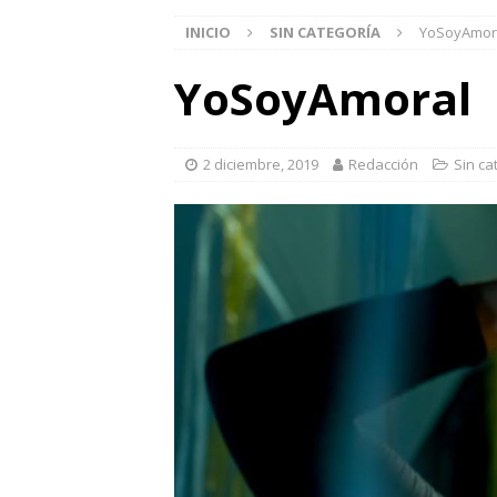
INICIO
SIN CATEGORÍA
YoSoyAmor
YoSoyAmoral
2 diciembre, 2019
Redacción
Sin ca