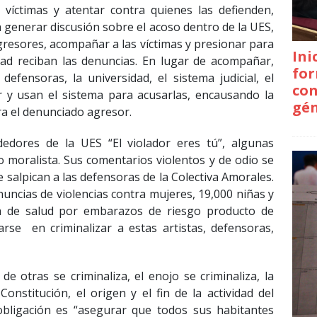
 víctimas y atentar contra quienes las defienden,
 generar discusión sobre el acoso dentro de la UES,
agresores, acompañar a las víctimas y presionar para
Ini
dad reciban las denuncias. En lugar de acompañar,
for
defensoras, la universidad, el sistema judicial, el
con
 y usan el sistema para acusarlas, encausando la
gé
ra el denunciado agresor.
dedores de la UES “El violador eres tú”, algunas
 moralista. Sus comentarios violentos y de odio se
 salpican a las defensoras de la Colectiva Amorales.
uncias de violencias contra mujeres, 19,000 niñas y
ma de salud por embarazos de riesgo producto de
arse en criminalizar a estas artistas, defensoras,
e otras se criminaliza, el enojo se criminaliza, la
onstitución, el origen y el fin de la actividad del
bligación es “asegurar que todos sus habitantes