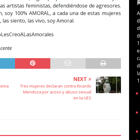
as artistas feministas, defendiéndose de agresores.
A
ión, soy 100% AMORAL, a cada una de estas mujeres
d
 las siento, las vivo, soy Amoral.
d
oLesCreoALasAmorales
d
1
ocente
e
c
d
l
NEXT
1
stema
Tres mujeres declaran contra Ricardo
Mendoza por acoso y abuso sexual
en la UES