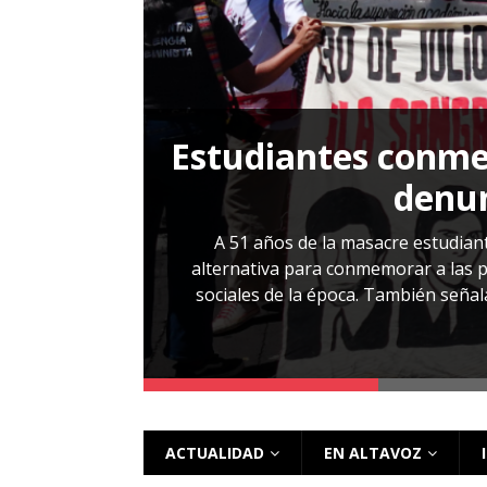
[ 28 julio, 2026 ]
Más allá de los caso
Estudiantes conmem
, Cabañas. No
denun
esentarlo.
A 51 años de la masacre estudiant
alternativa para conmemorar a las pe
sociales de la época. También señalar
 más
ACTUALIDAD
EN ALTAVOZ