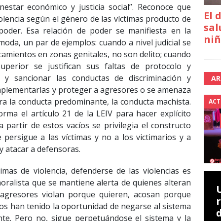
enestar económico y justicia social”. Reconoce que
El 
iolencia según el género de las víctimas producto de
sal
poder. Esa relación de poder se manifiesta en la
niñ
moda, un par de ejemplos: cuando a nivel judicial se
ocamientos en zonas genitales, no son delito; cuando
uperior se justifican sus faltas de protocolo y
 y sancionar las conductas de discriminación y
AR
implementarlas y proteger a agresores o se amenaza
lara la conducta predominante, la conducta machista.
ACT
orma el artículo 21 de la LEIV para hacer explícito
partir de estos vacíos se privilegia el constructo
 persigue a las víctimas y no a los victimarios y a
y atacar a defensoras.
imas de violencia, defenderse de las violencias es
oralista que se mantiene alerta de quienes alteran
 agresores violan porque quieren, acosan porque
os han tenido la oportunidad de negarse al sistema
ente. Pero no, sigue perpetuándose el sistema y la