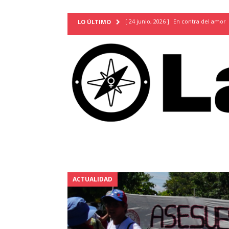
[ 24 junio, 2026 ]
En contra del amor
LO ÚLTIMO
[ 9 mayo, 2026 ]
Cartas para que vuel
TERRITORIO
[ 21 febrero, 2026 ]
Cuando la preven
INVESTIGACIONES
[ 31 julio, 2026 ]
Estudiantes conmemor
autoritarismo del presente
ACTUA
[ 28 julio, 2026 ]
Piden mantener la li
excepción y de discriminación LGBTI
[ 28 julio, 2026 ]
ARENA y FMLN apuest
ACTUALIDAD
ACTUALIDAD
[ 24 julio, 2026 ]
A María Hildaura le f