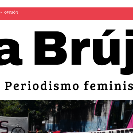
OPINIÓN
van: día de la madre bajo el régimen de excepción
CUERPO Y
ción de embarazos en niñas y adolescentes desaparece del territorio
an el 51 aniversario de la masacre de 1975 y denuncian el
LIDAD
bertad provisional de Sandra Leticia Hernández: víctima del régimen de
ACTUALIDAD
an por mujeres en sus fórmulas presidenciales para 2027
alló el Estado
OPINIÓN