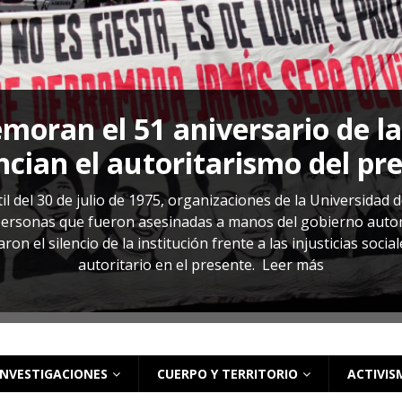
s: cómo entender el VIH en El Salvador
ACTUALIDAD
oran el 51 aniversario de l
cian el autoritarismo del pr
il del 30 de julio de 1975, organizaciones de la Universidad 
rsonas que fueron asesinadas a manos del gobierno autoritar
on el silencio de la institución frente a las injusticias soci
autoritario en el presente.
Leer más
INVESTIGACIONES
CUERPO Y TERRITORIO
ACTIVIS