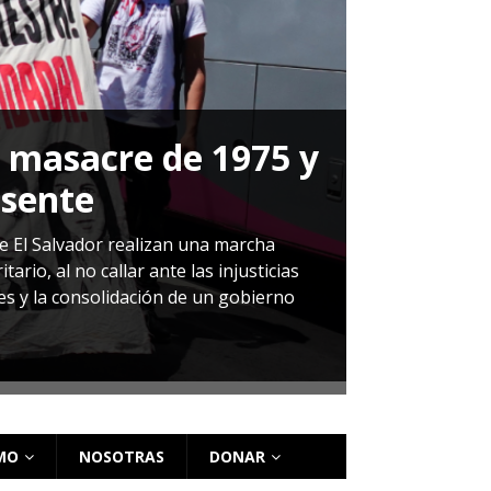
a masacre de 1975 y
P
esente
Herná
de El Salvador realizan una marcha
io, al no callar ante las injusticias
ales y la consolidación de un gobierno
Sandra Leti
audiencia d
régimen de 
MO
NOSOTRAS
DONAR