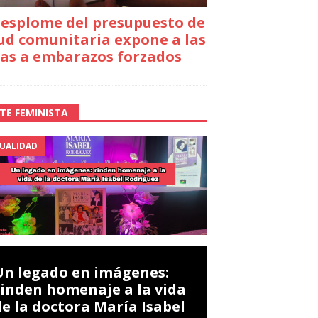
desplome del presupuesto de
ud comunitaria expone a las
as a embarazos forzados
TE FEMINISTA
UALIDAD
Un legado en imágenes:
rinden homenaje a la vida
de la doctora María Isabel