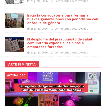
25 junio, 2026
Comentarios desactivados
Inicia la convocatoria para formar a
nuevas generaciones con periodismo con
enfoque de género
23 junio, 2026
Comentarios desactivados
El desplome del presupuesto de salud
comunitaria expone a las niñas a
embarazos forzados
22 junio, 2026
Comentarios desactivados
ARTE FEMINISTA
ACTUALIDAD