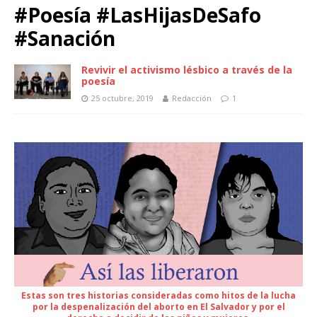
#Poesía #LasHijasDeSafo
#Sanación
Revivir el activismo lésbico a través de la
poesía
25 octubre, 2019
Redacción
1
Estas son tres historias consideradas como hitos de la lucha
por la despenalización del aborto en El Salvador y por el