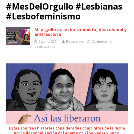
#MesDelOrgullo #Lesbianas
#Lesbofeminismo
Mi orgullo es lesbofeminista, descolonial y
antifascista
6 junio, 2024
Redacción
Comentarios
desactivados
Estas son tres historias consideradas como hitos de la lucha
por la despenalización del aborto en El Salvador y por el