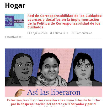
Hogar
Red de Corresponsabilidad de los Cuidados:
avances y desafíos en la implementación
de la Política de Corresponsabilidad de los
Cuidados
17 julio, 2024
Fátima Cruz
Comentarios
desactivados
Estas son tres historias consideradas como hitos de la lucha
por la despenalización del aborto en El Salvador y por el