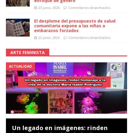
enfoque de género
23 junio, 2026
Comentarios desactivados
El desplome del presupuesto de salud
comunitaria expone a las niñas a
embarazos forzados
22 junio, 2026
Comentarios desactivados
ARTE FEMINISTA
ACTUALIDAD
Un legado en imágenes: rinden