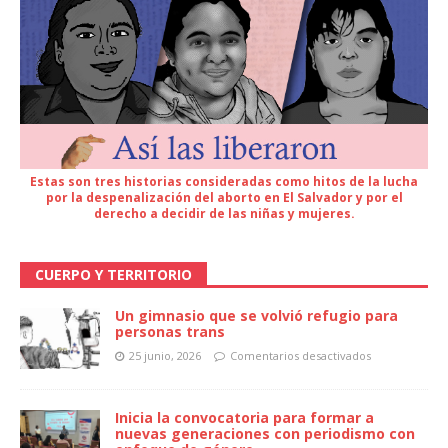
Estas son tres historias consideradas como hitos de la lucha
por la despenalización del aborto en El Salvador y por el
derecho a decidir de las niñas y mujeres.
CUERPO Y TERRITORIO
Un gimnasio que se volvió refugio para
personas trans
25 junio, 2026
Comentarios desactivados
Inicia la convocatoria para formar a
nuevas generaciones con periodismo con