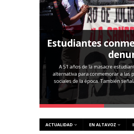
[ 28 julio, 2026 ]
Más allá de los caso
Estudiantes conmem
, Cabañas. No
denun
esentarlo.
A 51 años de la masacre estudiant
alternativa para conmemorar a las pe
sociales de la época. También señalar
 más
ACTUALIDAD
EN ALTAVOZ