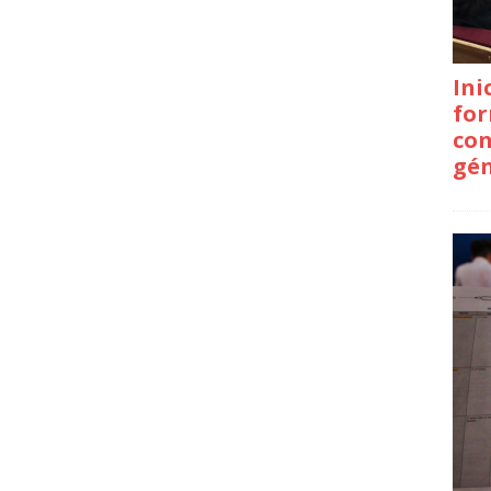
Ini
for
con
gé