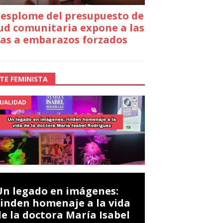
desplome del presupuesto de
ud comunitaria expone a las
as a embarazos forzados
TE FEMINISTA
UALIDAD
Un legado en imágenes:
rinden homenaje a la vida
de la doctora María Isabel