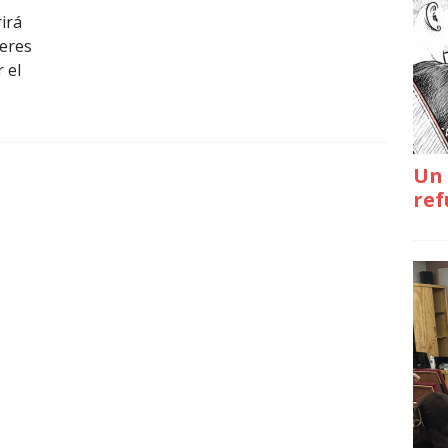
irá
jeres
 el
Un 
ref