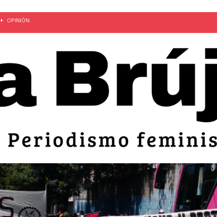
OPINIÓN
van: día de la madre bajo el régimen de excepción
CUERPO Y
ción de embarazos en niñas y adolescentes desaparece del territorio
an el 51 aniversario de la masacre de 1975 y denuncian el
LIDAD
bertad provisional de Sandra Leticia Hernández: víctima del régimen de
ACTUALIDAD
an por mujeres en sus fórmulas presidenciales para 2027
alló el Estado
OPINIÓN