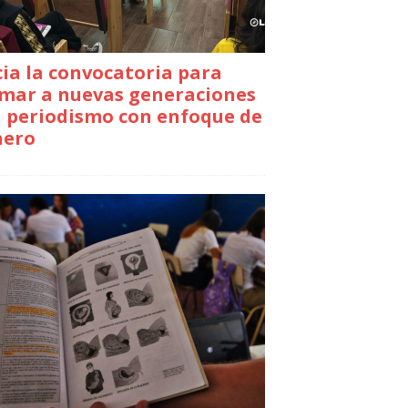
cia la convocatoria para
mar a nuevas generaciones
 periodismo con enfoque de
nero