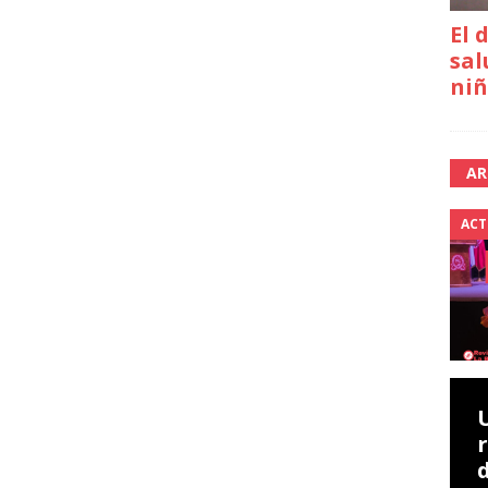
El 
sal
niñ
AR
ACT