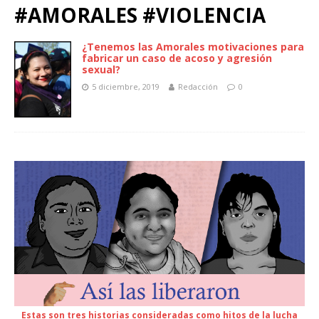
#AMORALES #VIOLENCIA
¿Tenemos las Amorales motivaciones para
fabricar un caso de acoso y agresión
sexual?
5 diciembre, 2019
Redacción
0
Estas son tres historias consideradas como hitos de la lucha