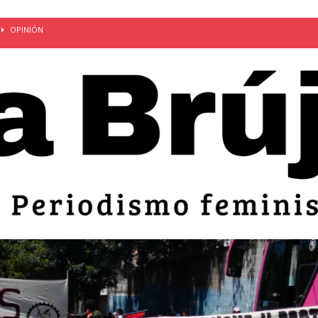
OPINIÓN
van: día de la madre bajo el régimen de excepción
CUERPO Y
ción de embarazos en niñas y adolescentes desaparece del territorio
an el 51 aniversario de la masacre de 1975 y denuncian el
LIDAD
bertad provisional de Sandra Leticia Hernández: víctima del régimen de
ACTUALIDAD
an por mujeres en sus fórmulas presidenciales para 2027
alló el Estado
OPINIÓN