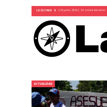
[ 24 junio, 2026 ]
En contra del amor
LO ÚLTIMO
[ 9 mayo, 2026 ]
Cartas para que vuel
TERRITORIO
[ 21 febrero, 2026 ]
Cuando la preven
INVESTIGACIONES
[ 31 julio, 2026 ]
Estudiantes conmemor
autoritarismo del presente
ACTUA
[ 28 julio, 2026 ]
Piden mantener la li
excepción y de discriminación LGBTI
[ 28 julio, 2026 ]
ARENA y FMLN apuest
ACTUALIDAD
ACTUALIDAD
[ 24 julio, 2026 ]
A María Hildaura le f