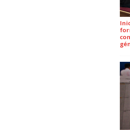
Ini
for
con
gé