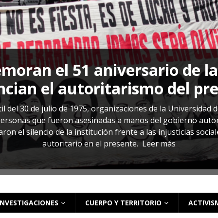
s: cómo entender el VIH en El Salvador
ACTUALIDAD
oran el 51 aniversario de l
cian el autoritarismo del pr
il del 30 de julio de 1975, organizaciones de la Universidad 
rsonas que fueron asesinadas a manos del gobierno autoritar
on el silencio de la institución frente a las injusticias soci
autoritario en el presente.
Leer más
INVESTIGACIONES
CUERPO Y TERRITORIO
ACTIVIS