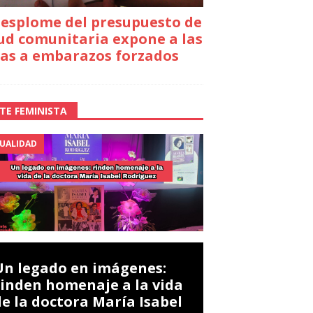
desplome del presupuesto de
ud comunitaria expone a las
as a embarazos forzados
TE FEMINISTA
UALIDAD
Un legado en imágenes:
rinden homenaje a la vida
de la doctora María Isabel