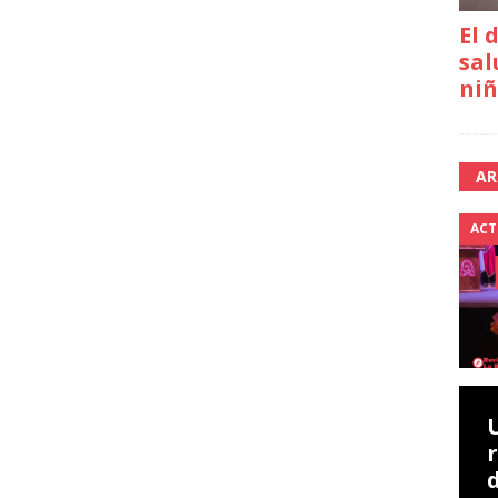
El 
sal
niñ
AR
ACT