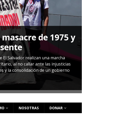
a masacre de 1975 y
P
esente
Herná
de El Salvador realizan una marcha
io, al no callar ante las injusticias
ales y la consolidación de un gobierno
Sandra Leti
audiencia d
régimen de 
MO
NOSOTRAS
DONAR