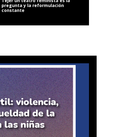
Tejer un teatro feminista es la
pregunta y la reformulación
constante
VIOLENCIA SEXUAL: 