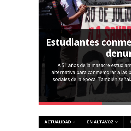
[ 28 julio, 2026 ]
Más allá de los caso
Estudiantes conmem
, Cabañas. No
denun
esentarlo.
A 51 años de la masacre estudiant
alternativa para conmemorar a las pe
sociales de la época. También señalar
 más
ACTUALIDAD
EN ALTAVOZ