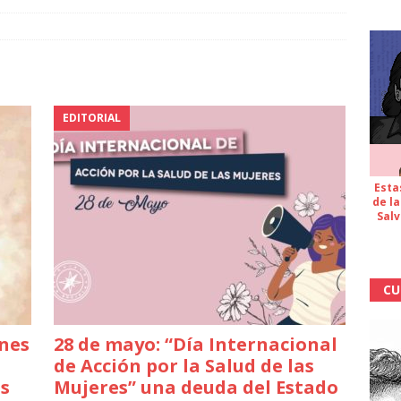
EDITORIAL
Esta
de la
Salv
CU
ones
28 de mayo: “Día Internacional
de Acción por la Salud de las
os
Mujeres” una deuda del Estado