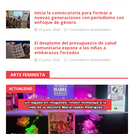
Inicia la convocatoria para formar a
nuevas generaciones con periodismo con
enfoque de género
23 junio, 2026
Comentarios desactivados
El desplome del presupuesto de salud
comunitaria expone a las niñas a
embarazos forzados
22 junio, 2026
Comentarios desactivados
ARTE FEMINISTA
ACTUALIDAD