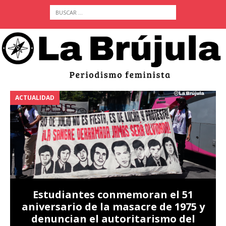
DAD
ACTUALIDAD
tudiantes conmemoran el 51
ersario de la masacre de 1975 y
Pide
nuncian el autoritarismo del
provi