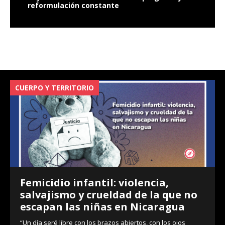
reformulación constante
PO Y TERRITORIO
VIOLENCIA
micidio infantil: violencia,
2020 a
lvajismo y crueldad de la que no
en la 
capan las niñas en Nicaragua
Por Equipo
y 14 años 
día seré libre con los brazos abiertos, con los ojos