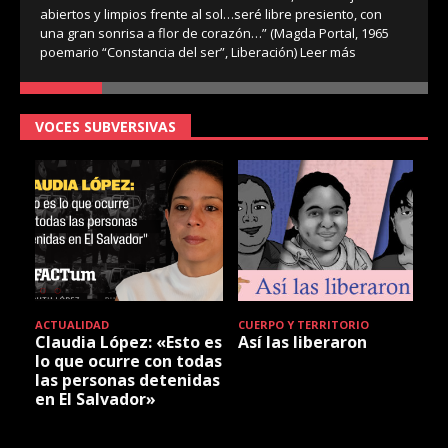
con datos d
rtos y limpios frente al sol…seré libre presiento, con
Organizaci
gran sonrisa a flor de corazón…” (Magda Portal, 1965
ario “Constancia del ser”, Liberación)
Leer más
VOCES SUBVERSIVAS
CTUALIDAD
CUERPO Y TERRITORIO
ACTIVIS
laudia López: «Esto es
Así las liberaron
8M: R
o que ocurre con todas
para s
as personas detenidas
n El Salvador»