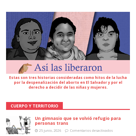
Estas son tres historias consideradas como hitos de la lucha
por la despenalización del aborto en El Salvador y por el
derecho a decidir de las niñas y mujeres.
CUERPO Y TERRITORIO
Un gimnasio que se volvió refugio para
personas trans
25 junio, 2026
Comentarios desactivados