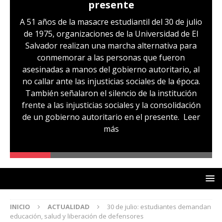
presente
Hernánd
excep
ños de la masacre estudiantil del 30 de julio
75, organizaciones de la Universidad de El
dor realizan una marcha alternativa para
Sandra Le
onmemorar a las personas que fueron
sustitu
nadas a manos del gobierno autoritario, al
familiares
lar ante las injusticias sociales de la época.
audiencia d
én señalaron el silencio de la institución
hoy, miérc
 a las injusticias sociales y la consolidación
comunidad,
 gobierno autoritario en el presente.
Leer
excepción
más
que la vin
un caso de
denunc
INICIO
ACTUALIDAD
30 de julio: estudiantes demandan
educación, salud y liberación de defensores