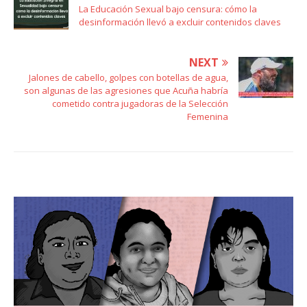
La Educación Sexual bajo censura: cómo la
desinformación llevó a excluir contenidos claves
NEXT
Jalones de cabello, golpes con botellas de agua,
son algunas de las agresiones que Acuña habría
cometido contra jugadoras de la Selección
Femenina