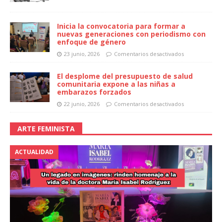
Inicia la convocatoria para formar a
nuevas generaciones con periodismo con
enfoque de género
23 junio, 2026
Comentarios desactivados
El desplome del presupuesto de salud
comunitaria expone a las niñas a
embarazos forzados
22 junio, 2026
Comentarios desactivados
ARTE FEMINISTA
ACTUALIDAD