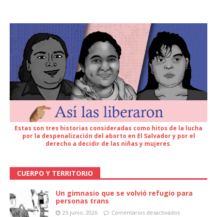
Estas son tres historias consideradas como hitos de la lucha
por la despenalización del aborto en El Salvador y por el
derecho a decidir de las niñas y mujeres.
CUERPO Y TERRITORIO
Un gimnasio que se volvió refugio para
personas trans
25 junio, 2026
Comentarios desactivados