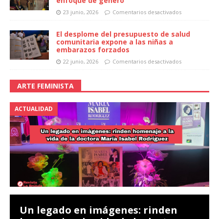
enfoque de género
23 junio, 2026
Comentarios desactivados
El desplome del presupuesto de salud
comunitaria expone a las niñas a
embarazos forzados
22 junio, 2026
Comentarios desactivados
ARTE FEMINISTA
ACTUALIDAD
Un legado en imágenes: rinden