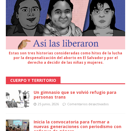
Estas son tres historias consideradas como hitos de la lucha
por la despenalización del aborto en El Salvador y por el
derecho a decidir de las niñas y mujeres.
CUERPO Y TERRITORIO
Un gimnasio que se volvió refugio para
personas trans
25 junio, 2026
Comentarios desactivados
Inicia la convocatoria para formar a
nuevas generaciones con periodismo con