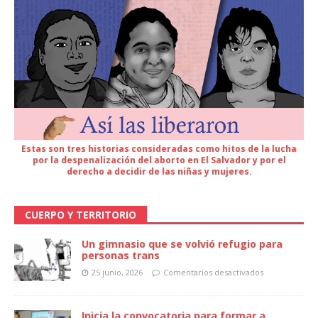
Estas son tres historias consideradas como hitos de la lucha
por la despenalización del aborto en El Salvador y por el
derecho a decidir de las niñas y mujeres.
CUERPO Y TERRITORIO
Un gimnasio que se volvió refugio para
personas trans
25 junio, 2026
Comentarios desactivados
Inicia la convocatoria para formar a