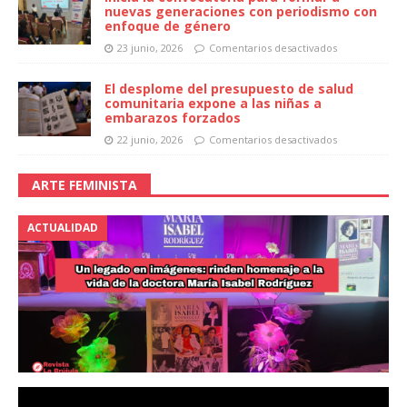
nuevas generaciones con periodismo con
enfoque de género
23 junio, 2026
Comentarios desactivados
El desplome del presupuesto de salud
comunitaria expone a las niñas a
embarazos forzados
22 junio, 2026
Comentarios desactivados
ARTE FEMINISTA
ACTUALIDAD