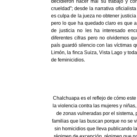
decidieron hacer mal su trabajo y co
crueldad”; desde la narrativa oficialis
es culpa de la jueza no obtener justicia
pero lo que ha quedado claro es que a
de justicia no les ha interesado enc
diferentes cifras pero no olvidemos qu
país guardó silencio con las víctimas 
Limón, la finca Suiza, Vista Lago y to
de feminicidios.
Chalchuapa es el reflejo de cómo este g
la violencia contra las mujeres y niña
de zonas vulneradas por el sistema, 
familias que las buscan porque no se vi
sin homicidios que lleva publicando la
régimen de excepción, régimen que no 