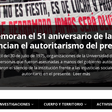
s: cómo entender el VIH en El Salvador
ACTUALIDAD
oran el 51 aniversario de l
cian el autoritarismo del pr
il del 30 de julio de 1975, organizaciones de la Universidad 
rsonas que fueron asesinadas a manos del gobierno autoritar
on el silencio de la institución frente a las injusticias soci
autoritario en el presente.
Leer más
INVESTIGACIONES
CUERPO Y TERRITORIO
ACTIVIS