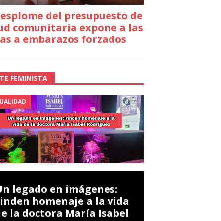
desplome del presupuesto de
ud comunitaria expone a las
as a embarazos forzados
TE FEMINISTA
UALIDAD
Un legado en imágenes:
rinden homenaje a la vida
de la doctora María Isabel