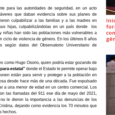
nte para las autoridades de seguridad, en un acto
dáveres que daban evidencia sobre sus planes de
Ini
eron culpabilizar a las familias y a las madres en
for
 sus hijas, culpabilizándolas en un país donde los
con
y niñas han sido las poblaciones más vulnerables a
gé
n ciclo de violencia de género. En los últimos 8 años
s según datos del Observatorio Universitario de
es como Hugo Osorio, quien podría estar gozando de
para-estatal”
donde el Estado le permite operar bajo
onen están para servir y proteger a la población en
grosa desde hace más de una década. Fue expulsado
tar a una menor de edad en un centro comercial. Los
n las llamadas del 911 ese día de mayo del 2021,
no le dieron la importancia a las denuncias de los
Cristina, dejando como evidencia los 70 minutos que
os hechos.