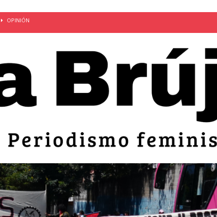
OPINIÓN
van: día de la madre bajo el régimen de excepción
CUERPO Y
ción de embarazos en niñas y adolescentes desaparece del territorio
an el 51 aniversario de la masacre de 1975 y denuncian el
LIDAD
bertad provisional de Sandra Leticia Hernández: víctima del régimen de
ACTUALIDAD
an por mujeres en sus fórmulas presidenciales para 2027
alló el Estado
OPINIÓN