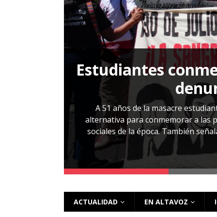
[ 28 julio, 2026 ]
Más allá de los caso
Estudiantes conmem
, Cabañas. No
denun
esentarlo.
A 51 años de la masacre estudiant
alternativa para conmemorar a las pe
sociales de la época. También señalar
 más
ACTUALIDAD
EN ALTAVOZ