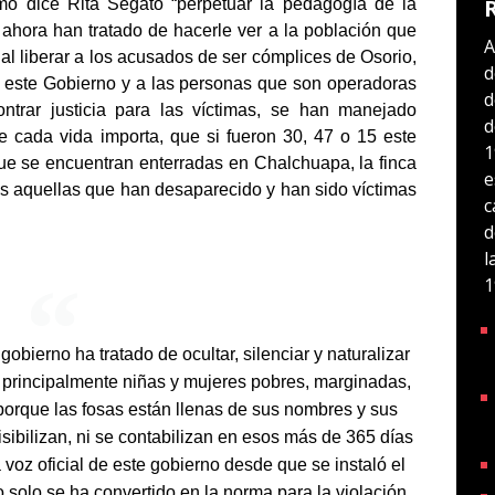
mo dice Rita Segato “perpetuar la pedagogía de la
ta ahora han tratado de hacerle ver a la población que
A
 al liberar a los acusados de ser cómplices de Osorio,
d
 este Gobierno y a las personas que son operadoras
d
ontrar justicia para las víctimas, se han manejado
d
e cada vida importa, que si fueron 30, 47 o 15 este
1
que se encuentran enterradas en Chalchuapa, la finca
e
das aquellas que han desaparecido y han sido víctimas
c
d
l
1
obierno ha tratado de ocultar, silenciar y naturalizar
s, principalmente niñas y mujeres pobres, marginadas,
porque las fosas están llenas de sus nombres y sus
sibilizan, ni se contabilizan en esos más de 365 días
 voz oficial de este gobierno desde que se instaló el
solo se ha convertido en la norma para la violación