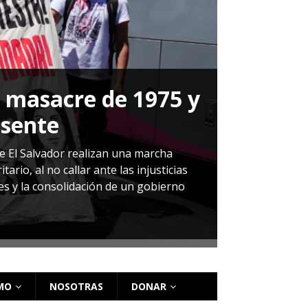
a masacre de 1975 y
P
esente
Herná
de El Salvador realizan una marcha
io, al no callar ante las injusticias
ales y la consolidación de un gobierno
Sandra Leti
audiencia d
régimen de 
MO
NOSOTRAS
DONAR