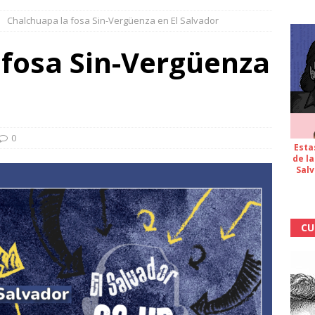
Chalchuapa la fosa Sin-Vergüenza en El Salvador
 fosa Sin-Vergüenza
0
Esta
de la
Salv
CU