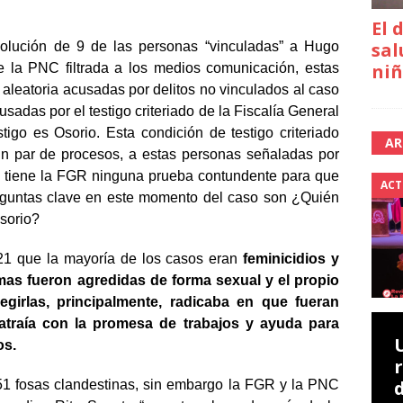
El 
sal
solución de 9 de las personas “vinculadas” a Hugo
niñ
e la PNC filtrada a los medios comunicación, estas
leatoria acusadas por delitos no vinculados al caso
adas por el testigo criteriado de la Fiscalía General
igo es Osorio. Esta condición de testigo criteriado
AR
un par de procesos, a estas personas señaladas por
no tiene la FGR ninguna prueba contundente para que
ACT
eguntas clave en este momento del caso son ¿Quién
sorio?
21 que la mayoría de los casos eran
feminicidios y
mas fueron agredidas de forma sexual y el propio
girlas, principalmente, radicaba en que fueran
atraía con la promesa de trabajos y ayuda para
os.
51 fosas clandestinas, sin embargo la FGR y la PNC