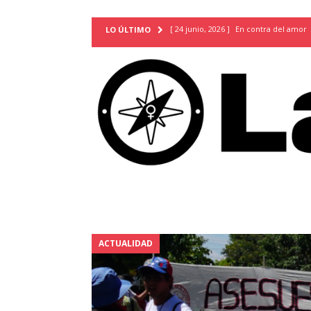
[ 24 junio, 2026 ]
En contra del amor
LO ÚLTIMO
[ 9 mayo, 2026 ]
Cartas para que vuel
TERRITORIO
[ 21 febrero, 2026 ]
Cuando la preven
INVESTIGACIONES
[ 31 julio, 2026 ]
Estudiantes conmemor
autoritarismo del presente
ACTUA
[ 28 julio, 2026 ]
Piden mantener la li
excepción y de discriminación LGBTI
[ 28 julio, 2026 ]
ARENA y FMLN apuest
ACTUALIDAD
ACTUALIDAD
[ 24 julio, 2026 ]
A María Hildaura le f