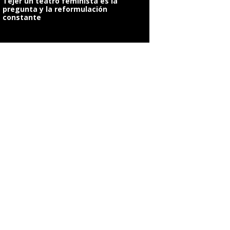
Tejer un teatro feminista es la
pregunta y la reformulación
constante