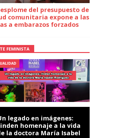
desplome del presupuesto de
ud comunitaria expone a las
as a embarazos forzados
TE FEMINISTA
UALIDAD
Un legado en imágenes:
rinden homenaje a la vida
de la doctora María Isabel