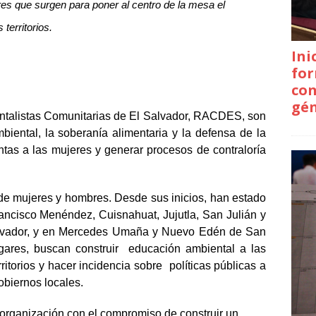
res que surgen para poner al centro de la mesa el
 territorios.
Ini
for
con
gé
ntalistas Comunitarias de El Salvador, RACDES, son
iental, la soberanía alimentaria y la defensa de la
ntas a las mujeres y generar procesos de contraloría
 mujeres y hombres. Desde sus inicios, han estado
ancisco Menéndez, Cuisnahuat, Jujutla, San Julián y
lvador, y en Mercedes Umaña y Nuevo Edén de San
ugares, buscan construir educación ambiental a las
itorios y hacer incidencia sobre políticas públicas a
obiernos locales.
organización con el compromiso de construir un 