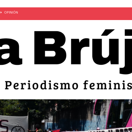
OPINIÓN
van: día de la madre bajo el régimen de excepción
CUERPO Y
ción de embarazos en niñas y adolescentes desaparece del territorio
an el 51 aniversario de la masacre de 1975 y denuncian el
LIDAD
bertad provisional de Sandra Leticia Hernández: víctima del régimen de
ACTUALIDAD
an por mujeres en sus fórmulas presidenciales para 2027
alló el Estado
OPINIÓN