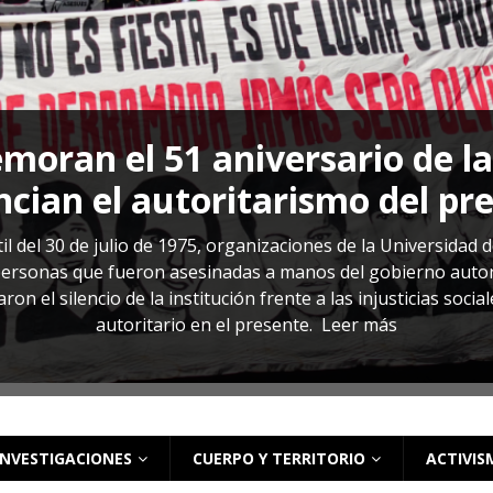
s: cómo entender el VIH en El Salvador
ACTUALIDAD
oran el 51 aniversario de l
cian el autoritarismo del pr
il del 30 de julio de 1975, organizaciones de la Universidad 
rsonas que fueron asesinadas a manos del gobierno autoritar
on el silencio de la institución frente a las injusticias soci
autoritario en el presente.
Leer más
INVESTIGACIONES
CUERPO Y TERRITORIO
ACTIVIS