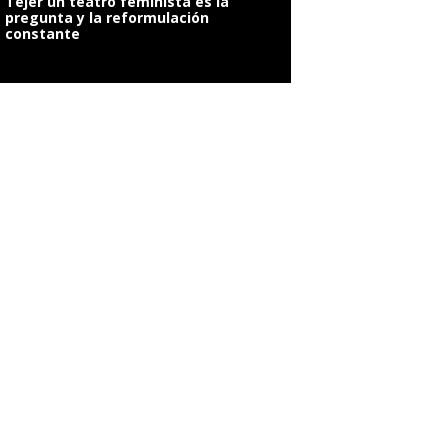
Tejer un teatro feminista es la
pregunta y la reformulación
constante