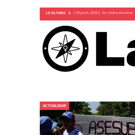
[ 24 junio, 2026 ]
En contra del amor
LO ÚLTIMO
[ 9 mayo, 2026 ]
Cartas para que vuel
TERRITORIO
[ 21 febrero, 2026 ]
Cuando la preven
INVESTIGACIONES
[ 31 julio, 2026 ]
Estudiantes conmemor
autoritarismo del presente
ACTUA
[ 28 julio, 2026 ]
Piden mantener la li
excepción y de discriminación LGBTI
[ 28 julio, 2026 ]
ARENA y FMLN apuest
ACTUALIDAD
ACTUALIDAD
[ 24 julio, 2026 ]
A María Hildaura le f