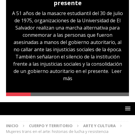
Hernández: víctima del régimen de
excepción y de discriminación
LGBTI
Sandra Leticia Hernández cuenta con medidas
sustitutivas y libertad provisional, pero
familiares temen que esto pueda cambiar en la
audiencia de revisión de medidas que se realizará
hoy, miércoles 29 de julio. Sandra es, según su
comunidad, otra de las víctimas del régimen de
excepción, fue capturada sin ninguna prueba
que la vincule a pandillas. La comunidad señala
un caso de lesbofobia, pues aseguran que fue
denunciada por ser lesbiana
Leer más
INICIO
CUERPO Y TERRITORIO
ARTE Y CULTURA