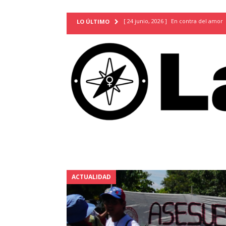
[ 24 junio, 2026 ]
En contra del amor
LO ÚLTIMO
[ 9 mayo, 2026 ]
Cartas para que vuel
TERRITORIO
[ 21 febrero, 2026 ]
Cuando la preven
INVESTIGACIONES
[ 31 julio, 2026 ]
Estudiantes conmemor
autoritarismo del presente
ACTUA
[ 28 julio, 2026 ]
Piden mantener la li
excepción y de discriminación LGBTI
[ 28 julio, 2026 ]
ARENA y FMLN apuest
ACTUALIDAD
ACTUALIDAD
[ 24 julio, 2026 ]
A María Hildaura le f