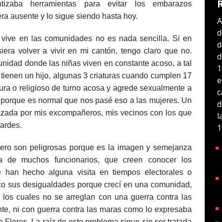
izaba herramientas para evitar los embarazos
ra ausente y lo sigue siendo hasta hoy.
A
d
 vive en las comunidades no es nada sencilla. Si en
d
era volver a vivir en mi cantón, tengo claro que no.
d
unidad donde las niñas viven en constante acoso, a tal
1
tienen un hijo, algunas 3 criaturas cuando cumplen 17
e
ra o religioso de turno acosa y agrede sexualmente a
c
d porque es normal que nos pasé eso a las mujeres. Un
d
zada por mis excompañeros, mis vecinos con los que
l
tardes.
1
ero son peligrosas porque es la imagen y semejanza
ia de muchos funcionarios, que creen conocer los
han hecho alguna visita en tiempos electorales o
zco sus desigualdades porque crecí en una comunidad,
 los cuales no se arreglan con una guerra contra las
ente, ni con guerra contra las maras como lo expresaba
Flores. La raíz de este problema sigue sin ser tratada