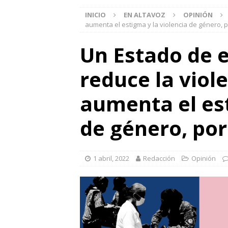
INICIO
EN ALTAVOZ
OPINIÓN
aumenta el estigma y la violencia de género, 
Un Estado de 
reduce la viole
aumenta el est
de género, por
1 abril, 2022
Redacción
Opinión