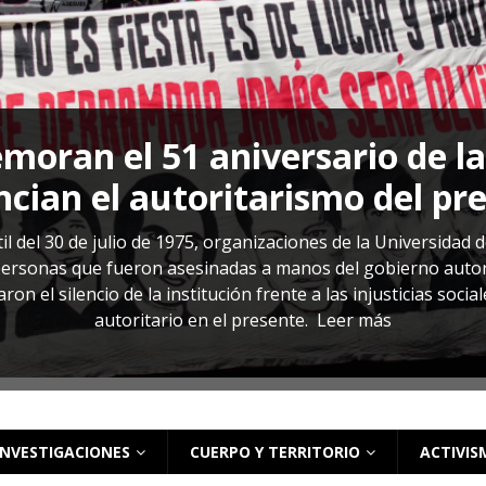
s: cómo entender el VIH en El Salvador
ACTUALIDAD
oran el 51 aniversario de l
cian el autoritarismo del pr
il del 30 de julio de 1975, organizaciones de la Universidad 
rsonas que fueron asesinadas a manos del gobierno autoritar
on el silencio de la institución frente a las injusticias soci
autoritario en el presente.
Leer más
INVESTIGACIONES
CUERPO Y TERRITORIO
ACTIVIS