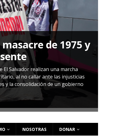
a masacre de 1975 y
P
esente
Herná
de El Salvador realizan una marcha
io, al no callar ante las injusticias
ales y la consolidación de un gobierno
Sandra Leti
audiencia d
régimen de 
MO
NOSOTRAS
DONAR