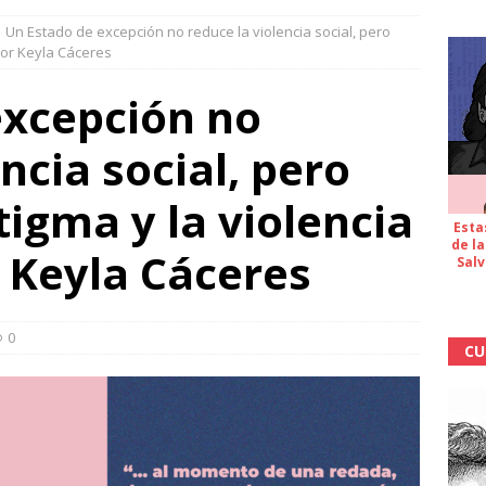
Un Estado de excepción no reduce la violencia social, pero
por Keyla Cáceres
excepción no
ncia social, pero
igma y la violencia
Esta
de la
 Keyla Cáceres
Salv
0
CU