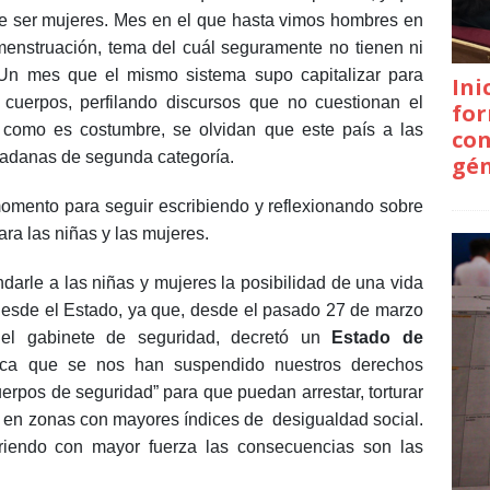
e ser mujeres. Mes en el que hasta vimos hombres en
enstruación, tema del cuál seguramente no tienen ni
 Un mes que el mismo sistema supo capitalizar para
Ini
 cuerpos, perfilando discursos que no cuestionan el
for
 como es costumbre, se olvidan que este país a las
con
dadanas de segunda categoría.
gé
mento para seguir escribiendo y reflexionando sobre
ra las niñas y las mujeres.
ndarle a las niñas y mujeres la posibilidad de una vida
a desde el Estado, ya que, desde el pasado 27 de marzo
 del gabinete de seguridad, decretó un
Estado de
lica que se nos han suspendido nuestros derechos
erpos de seguridad” para que puedan arrestar, torturar
an en zonas con mayores índices de desigualdad social.
friendo con mayor fuerza las consecuencias son las