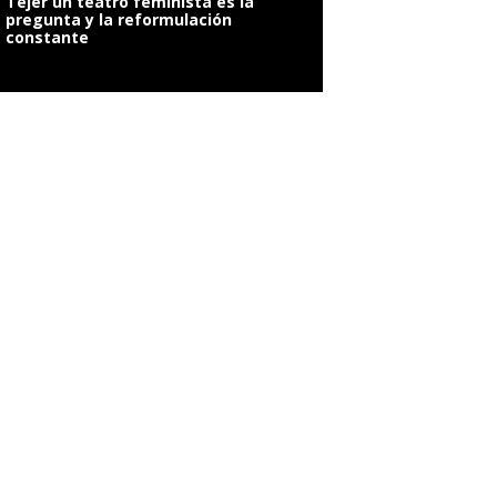
Tejer un teatro feminista es la
pregunta y la reformulación
constante