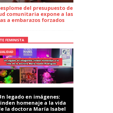
desplome del presupuesto de
ud comunitaria expone a las
as a embarazos forzados
TE FEMINISTA
UALIDAD
Un legado en imágenes:
rinden homenaje a la vida
de la doctora María Isabel