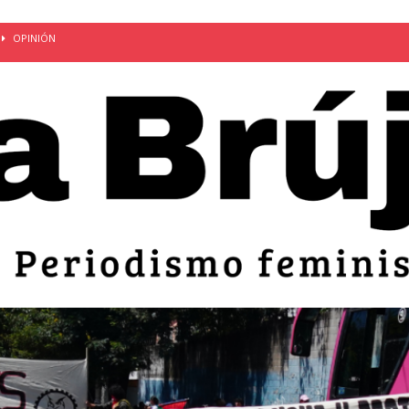
OPINIÓN
van: día de la madre bajo el régimen de excepción
CUERPO Y
ción de embarazos en niñas y adolescentes desaparece del territorio
an el 51 aniversario de la masacre de 1975 y denuncian el
LIDAD
bertad provisional de Sandra Leticia Hernández: víctima del régimen de
ACTUALIDAD
an por mujeres en sus fórmulas presidenciales para 2027
alló el Estado
OPINIÓN