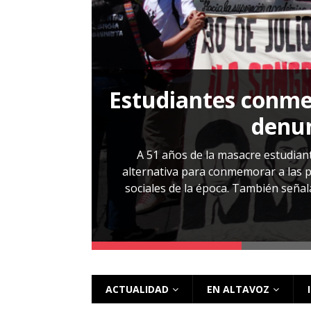
[ 28 julio, 2026 ]
Más allá de los caso
Estudiantes conmem
, Cabañas. No
denun
esentarlo.
A 51 años de la masacre estudiant
alternativa para conmemorar a las pe
sociales de la época. También señalar
 más
ACTUALIDAD
EN ALTAVOZ