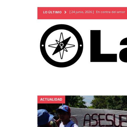
[ 24 junio, 2026 ]
En contra del amor
LO ÚLTIMO
[ 9 mayo, 2026 ]
Cartas para que vuel
TERRITORIO
[ 21 febrero, 2026 ]
Cuando la preven
INVESTIGACIONES
[ 31 julio, 2026 ]
Estudiantes conmemor
autoritarismo del presente
ACTUA
[ 28 julio, 2026 ]
Piden mantener la li
excepción y de discriminación LGBTI
[ 28 julio, 2026 ]
ARENA y FMLN apuest
ACTUALIDAD
ACTUALIDAD
[ 24 julio, 2026 ]
A María Hildaura le f