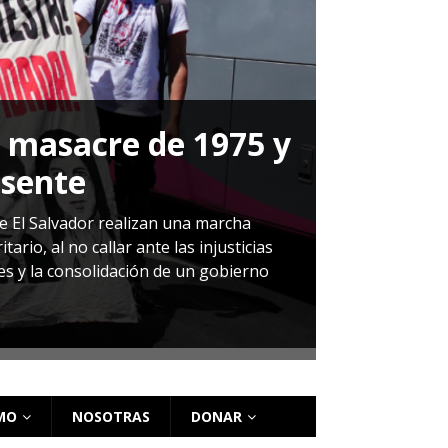
a masacre de 1975 y
P
esente
Herná
de El Salvador realizan una marcha
io, al no callar ante las injusticias
ales y la consolidación de un gobierno
Sandra Leti
audiencia d
régimen de 
MO
NOSOTRAS
DONAR