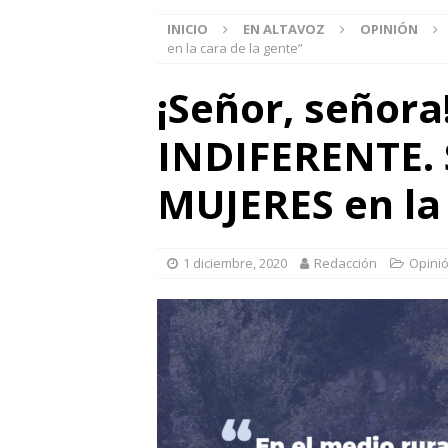
INICIO
EN ALTAVOZ
OPINIÓN
en la cara de la gente”
¡Señor, señora
INDIFERENTE. 
MUJERES en la 
1 diciembre, 2020
Redacción
Opini