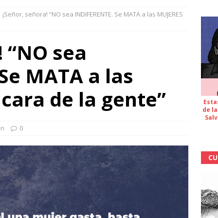
¡Señor, señora! “NO sea INDIFERENTE. Se MATA a las MUJERES
! “NO sea
Se MATA a las
cara de la gente”
Esta
de la
Salv
ón
0
CU