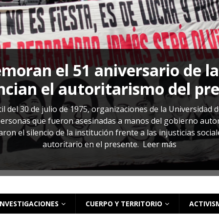
s: cómo entender el VIH en El Salvador
ACTUALIDAD
oran el 51 aniversario de l
cian el autoritarismo del pr
il del 30 de julio de 1975, organizaciones de la Universidad 
rsonas que fueron asesinadas a manos del gobierno autoritar
on el silencio de la institución frente a las injusticias soci
autoritario en el presente.
Leer más
INVESTIGACIONES
CUERPO Y TERRITORIO
ACTIVIS