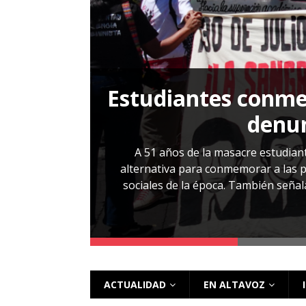
[ 28 julio, 2026 ]
Más allá de los caso
Estudiantes conmem
, Cabañas. No
denun
esentarlo.
A 51 años de la masacre estudiant
alternativa para conmemorar a las pe
sociales de la época. También señalar
 más
ACTUALIDAD
EN ALTAVOZ