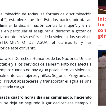
 eliminación de todas las formas de discriminación
Ini
al 2, establece que “los Estados partes adoptaran
for
iminar la discriminación contra la mujer”, y en el
con
ala en particular el asegurar el derecho a gozar de
gé
armente en las esferas de la vivienda, los servicios
ABASTECIMIENTO DE AGUA, el transporte y las
tor de este convenio.
o para los Derechos Humanos de las Naciones Unidas
table y a los servicios de saneamiento nos afecta a
jemplo: cuando no hay agua potable en las viviendas
palmente las mujeres y niñas. Según el Programa de
lo (PNUD) abastecerse y transportar el agua es una
 pesada carga.
hasta cuatro horas diarias caminando, haciendo
o, se deja en segundo lugar dedicar ese tiempo a