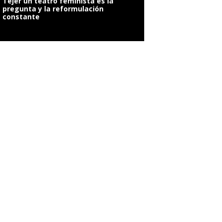
Tejer un teatro feminista es la
pregunta y la reformulación
constante