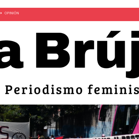
OPINIÓN
van: día de la madre bajo el régimen de excepción
CUERPO Y
ción de embarazos en niñas y adolescentes desaparece del territorio
an el 51 aniversario de la masacre de 1975 y denuncian el
LIDAD
bertad provisional de Sandra Leticia Hernández: víctima del régimen de
ACTUALIDAD
an por mujeres en sus fórmulas presidenciales para 2027
alló el Estado
OPINIÓN