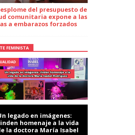
desplome del presupuesto de
ud comunitaria expone a las
as a embarazos forzados
TE FEMINISTA
UALIDAD
Un legado en imágenes:
rinden homenaje a la vida
de la doctora María Isabel