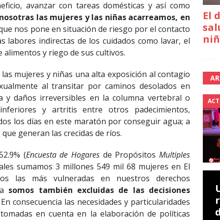
eficio, avanzar con tareas domésticas y así como
El 
nosotras las mujeres y las niñas acarreamos, en
sal
que nos pone en situación de riesgo por el contacto
niñ
as labores indirectas de los cuidados como lavar, el
 alimentos y riego de sus cultivos.
las mujeres y niñas una alta exposición al contagio
AR
xualmente al transitar por caminos desolados en
ca y daños irreversibles en la columna vertebral o
ACT
inferiores y artritis entre otros padecimientos,
dos los días en este maratón por conseguir agua; a
que generan las crecidas de ríos.
52.9% (
Encuesta de Hogares
de Propósitos
Multiples
eales sumamos 3 millones 549 mil 68 mujeres en El
mos las más vulneradas en nuestros derechos
ia
somos también excluidas de las decisiones
En consecuencia las necesidades y particularidades
omadas en cuenta en la elaboración de políticas