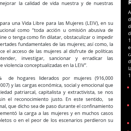
ejorar la calidad de vida nuestra y de nuestras
A
d
 para una Vida Libre para las Mujeres (LEIV), en su
d
titucional como “toda acción u omisión abusiva de
d
ine o tenga como fin dilatar, obstaculizar o impedir
1
ibertades fundamentales de las mujeres; así como, la
e
e el acceso de las mujeres al disfrute de políticas
c
tender, investigar, sancionar y erradicar las
d
 violencia conceptualizadas en la LEIV”.
l
1
%
de hogares liderados por mujeres (916,000
007) y las cargas económica, social y emocional que
dad patriarcal, capitalista y extractivista, se nos
sin el reconocimiento justo. En este sentido, se
mal, que dicho sea de paso durante el confinamiento
rementó la carga a las mujeres y en muchos casos
pletos o en el peor de los escenarios perdieron su