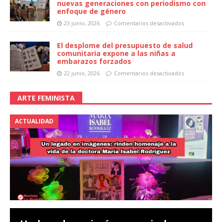
nuevas generaciones con periodismo con
enfoque de género
23 junio, 2026
Comentarios desactivados
El desplome del presupuesto de salud
comunitaria expone a las niñas a
embarazos forzados
22 junio, 2026
Comentarios desactivados
ARTE FEMINISTA
ACTUALIDAD