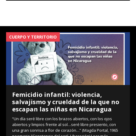
CUERPO Y TERRITORIO
V
Femicidio infantil: violencia,
salvajismo y crueldad de la que no
escapan las niñas en Nicaragua
“Un día seré libre con los brazos abiertos, con los ojos
abiertos y limpios frente al sol…seré libre presiento, con
una gran sonrisa a flor de corazón…” (Magda Portal, 1965
poemario “Constancia del ser”, Liberación)
Leer más