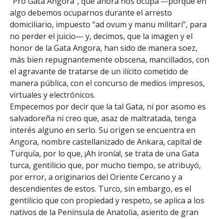
“Pro Gata Angora”, que ahora nos ocupa –-porque en
algo debemos ocuparnos durante el arresto
domiciliario, impuesto “ad ovum y manu militari”, para
no perder el juicio— y, decimos, que la imagen y el
honor de la Gata Angora, han sido de manera soez,
más bien repugnantemente obscena, mancillados, con
el agravante de tratarse de un ilícito cometido de
manera pública, con el concurso de medios impresos,
virtuales y electrónicos.
Empecemos por decir que la tal Gata, ni por asomo es
salvadoreña ni creo que, asaz de maltratada, tenga
interés alguno en serlo. Su origen se encuentra en
Angora, nombre castellanizado de Ankara, capital de
Turquía, por lo que, ¡Ah ironía!, se trata de una Gata
turca, gentilicio que, por mucho tiempo, se atribuyó,
por error, a originarios del Oriente Cercano y a
descendientes de estos. Turco, sin embargo, es el
gentilicio que con propiedad y respeto, se aplica a los
nativos de la Península de Anatolia, asiento de gran