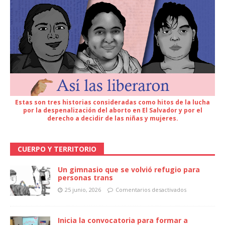
Estas son tres historias consideradas como hitos de la lucha
por la despenalización del aborto en El Salvador y por el
derecho a decidir de las niñas y mujeres.
CUERPO Y TERRITORIO
Un gimnasio que se volvió refugio para
personas trans
25 junio, 2026
Comentarios desactivados
Inicia la convocatoria para formar a