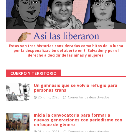
Estas son tres historias consideradas como hitos de la lucha
por la despenalización del aborto en El Salvador y por el
derecho a decidir de las niñas y mujeres.
CUERPO Y TERRITORIO
Un gimnasio que se volvió refugio para
personas trans
25 junio, 2026
Comentarios desactivados
Inicia la convocatoria para formar a
nuevas generaciones con periodismo con
enfoque de género
23 junio, 2026
Comentarios desactivados