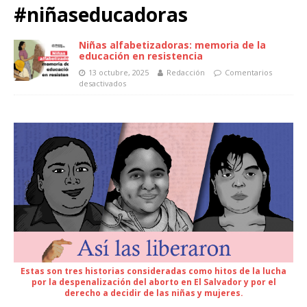
#niñaseducadoras
Niñas alfabetizadoras: memoria de la
educación en resistencia
13 octubre, 2025
Redacción
Comentarios
desactivados
Estas son tres historias consideradas como hitos de la lucha
por la despenalización del aborto en El Salvador y por el
derecho a decidir de las niñas y mujeres.